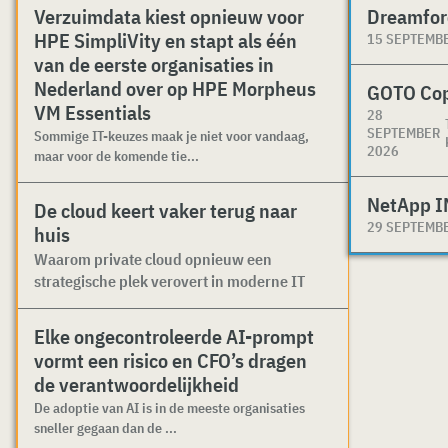
Verzuimdata kiest opnieuw voor
Dreamfor
HPE SimpliVity en stapt als één
15 SEPTEMB
van de eerste organisaties in
Nederland over op HPE Morpheus
GOTO Co
VM Essentials
28
SEPTEMBER
Sommige IT-keuzes maak je niet voor vandaag,
2026
maar voor de komende tie...
NetApp I
De cloud keert vaker terug naar
29 SEPTEMB
huis
Waarom private cloud opnieuw een
strategische plek verovert in moderne IT
Elke ongecontroleerde AI-prompt
vormt een risico en CFO’s dragen
de verantwoordelijkheid
De adoptie van AI is in de meeste organisaties
sneller gegaan dan de ...