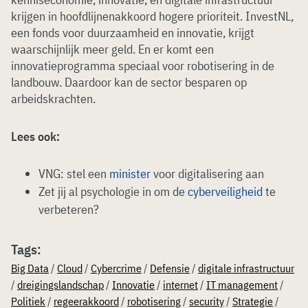
krijgen in hoofdlijnenakkoord hogere prioriteit. InvestNL,
een fonds voor duurzaamheid en innovatie, krijgt
waarschijnlijk meer geld. En er komt een
innovatieprogramma speciaal voor robotisering in de
landbouw. Daardoor kan de sector besparen op
arbeidskrachten.
Lees ook:
VNG: stel een
minister
voor digitalisering aan
Zet jij al psychologie in om de
cyberveiligheid
te
verbeteren?
Tags:
Big Data
/
Cloud
/
Cybercrime
/
Defensie
/
digitale infrastructuur
/
dreigingslandschap
/
Innovatie
/
internet
/
IT management
/
Politiek
/
regeerakkoord
/
robotisering
/
security
/
Strategie
/