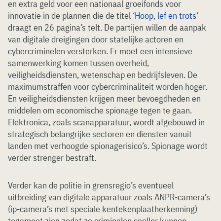
en extra geld voor een nationaal groeifonds voor
innovatie in de plannen die de titel ‘
Hoop, lef en trots
’
draagt en 26 pagina’s telt. De partijen willen de aanpak
van digitale dreigingen door statelijke actoren en
cybercriminelen versterken. Er moet een intensieve
samenwerking komen tussen overheid,
veiligheidsdiensten, wetenschap en bedrijfsleven. De
maximumstraffen voor cybercriminaliteit worden hoger.
En veiligheidsdiensten krijgen meer bevoegdheden en
middelen om economische spionage tegen te gaan.
Elektronica, zoals scanapparatuur, wordt afgebouwd in
strategisch belangrijke sectoren en diensten vanuit
landen met verhoogde spionagerisico’s. Spionage wordt
verder strenger bestraft.
Verder kan de politie in grensregio’s eventueel
uitbreiding van digitale apparatuur zoals ANPR-camera’s
(ip-camera’s met speciale kentekenplaatherkenning)
tegemoet zien zodat ze criminelen sneller kunnen