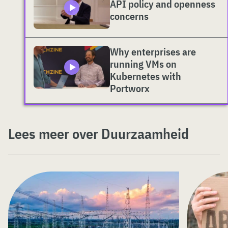
API policy and openness
concerns
Why enterprises are
running VMs on
Kubernetes with
Portworx
Lees meer over Duurzaamheid