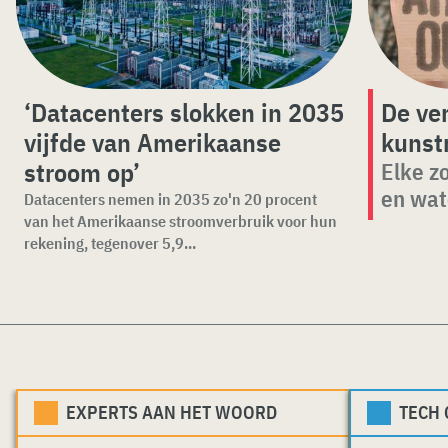
‘Datacenters slokken in 2035
De ver
vijfde van Amerikaanse
kunstm
stroom op’
Elke z
en wat
Datacenters nemen in 2035 zo'n 20 procent
van het Amerikaanse stroomverbruik voor hun
rekening, tegenover 5,9...
EXPERTS AAN HET WOORD
TECH