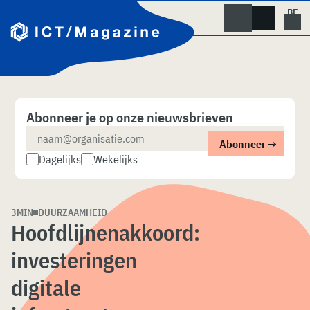
Skip
naar
content
Abonneer je op onze nieuwsbrieven
Dagelijks
Wekelijks
3MIN
DUURZAAMHEID
Hoofdlijnenakkoord:
investeringen
digitale