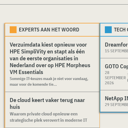
EXPERTS AAN HET WOORD
TECH
Verzuimdata kiest opnieuw voor
Dreamfor
HPE SimpliVity en stapt als één
15 SEPTEMB
van de eerste organisaties in
Nederland over op HPE Morpheus
GOTO Co
VM Essentials
28
SEPTEMBER
Sommige IT-keuzes maak je niet voor vandaag,
2026
maar voor de komende tie...
NetApp I
De cloud keert vaker terug naar
29 SEPTEMB
huis
Waarom private cloud opnieuw een
strategische plek verovert in moderne IT