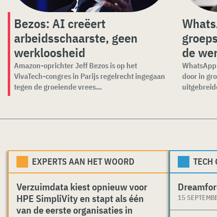
Bezos: AI creëert
Whats
arbeidsschaarste, geen
groeps
werkloosheid
de wer
Amazon-oprichter Jeff Bezos is op het
WhatsApp 
VivaTech-congres in Parijs regelrecht ingegaan
door in gr
tegen de groeiende vrees...
uitgebreide
EXPERTS AAN HET WOORD
TECH
Verzuimdata kiest opnieuw voor
Dreamfor
HPE SimpliVity en stapt als één
15 SEPTEMB
van de eerste organisaties in