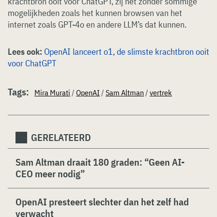
krachtbron ooit voor ChatGPT, zij het zonder sommige
mogelijkheden zoals het kunnen browsen van het
internet zoals GPT-4o en andere LLM’s dat kunnen.
Lees ook:
OpenAI lanceert o1, de slimste krachtbron ooit
voor ChatGPT
Tags:
Mira Murati
/
OpenAI
/
Sam Altman
/
vertrek
GERELATEERD
Sam Altman draait 180 graden: “Geen AI-
CEO meer nodig”
OpenAI presteert slechter dan het zelf had
verwacht