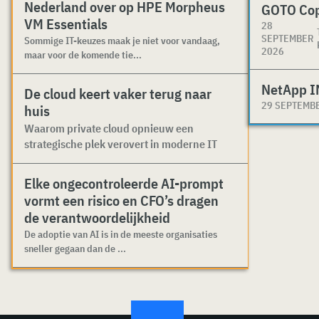
Nederland over op HPE Morpheus
GOTO Co
VM Essentials
28
SEPTEMBER
Sommige IT-keuzes maak je niet voor vandaag,
2026
maar voor de komende tie...
NetApp I
De cloud keert vaker terug naar
29 SEPTEMB
huis
Waarom private cloud opnieuw een
strategische plek verovert in moderne IT
Elke ongecontroleerde AI-prompt
vormt een risico en CFO’s dragen
de verantwoordelijkheid
De adoptie van AI is in de meeste organisaties
sneller gegaan dan de ...