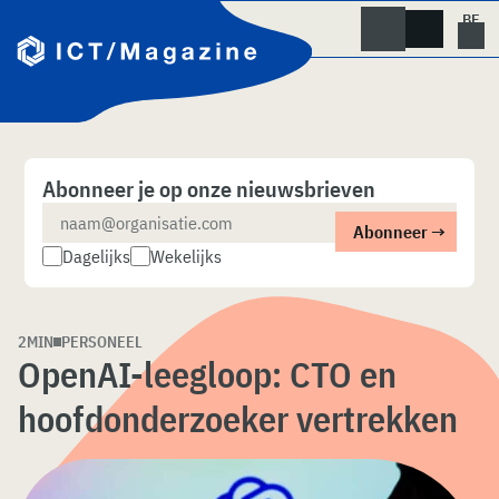
Skip
naar
content
Abonneer je op onze nieuwsbrieven
Dagelijks
Wekelijks
2MIN
PERSONEEL
OpenAI-leegloop: CTO en
hoofdonderzoeker vertrekken