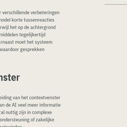
 verschillende verbeteringen
model korte tussenreacties
erwijl het op de achtergrond
iddelen tegelijkertijd
aarnaast moet het systeem
 waardoor gesprekken
nster
reiding van het contextvenster
n de AI veel meer informatie
l nuttig zijn in complexe
ondersteuning of zakelijke
aatsvinden.