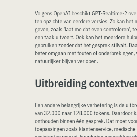
Volgens OpenAI beschikt GPT-Realtime-2 over
ten opzichte van eerdere versies. Zo kan het 
geven, zoals ‘laat me dat even controleren’, t
een taak uitvoert. Ook kan het meerdere hulpm
gebruiken zonder dat het gesprek stilvalt. D
beter omgaan met fouten of onderbrekingen,
natuurlijker blijven verlopen.
Uitbreiding contextve
Een andere belangrijke verbetering is de uitb
van 32.000 naar 128.000 tokens. Daardoor ka
onthouden binnen één gesprek. Dat moet voora
toepassingen zoals klantenservice, medische 
assistenten waarbij langdurige gesprekken pl