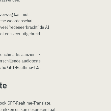
overweg kan met
sche woordenschat.
eel ‘redeneerkracht’ de AI
ot een zeer uitgebreid
benchmarks aanzienlijk
erschillende audiotests
atie GPT-Realtime-1.5.
te
ook GPT-Realtime-Translate.
sprekken en kan gesproken taal