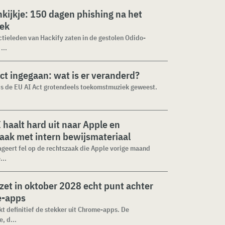
nkijkje: 150 dagen phishing na het
lek
tieleden van Hackify zaten in de gestolen Odido-
...
ct ingegaan: wat is er veranderd?
 is de EU AI Act grotendeels toekomstmuziek geweest.
haalt hard uit naar Apple en
aak met intern bewijsmateriaal
geert fel op de rechtszaak die Apple vorige maand
...
zet in oktober 2028 echt punt achter
-apps
kt definitief de stekker uit Chrome-apps. De
, d...