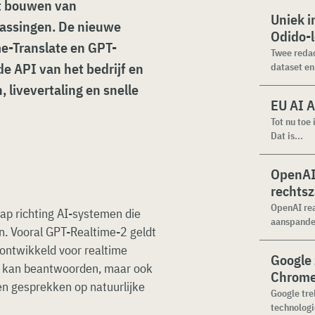
et bouwen van
Uniek i
assingen. De nieuwe
Odido-
e-Translate en GPT-
Twee redac
de API van het bedrijf en
dataset en 
, livevertaling en snelle
EU AI A
Tot nu toe
Dat is...
OpenAI 
rechtsz
OpenAI rea
ap richting AI-systemen die
aanspande
 Vooral GPT-Realtime-2 geldt
 ontwikkeld voor realtime
Google 
en kan beantwoorden, maar ook
Chrome
en gesprekken op natuurlijke
Google tre
technologie