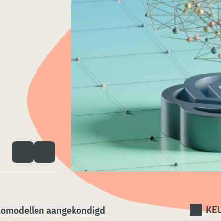
KEU
diomodellen aangekondigd