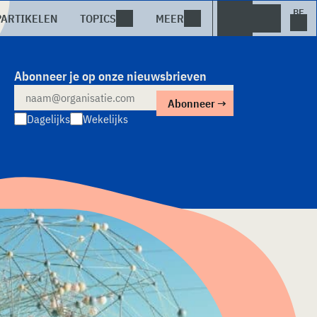
PARTIKELEN
TOPICS
MEER
Abonneer je op onze nieuwsbrieven
Dagelijks
Wekelijks