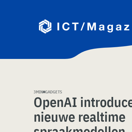
Skip
naar
content
3MIN
GADGETS
OpenAI introduce
nieuwe realtime
spraakmodellen