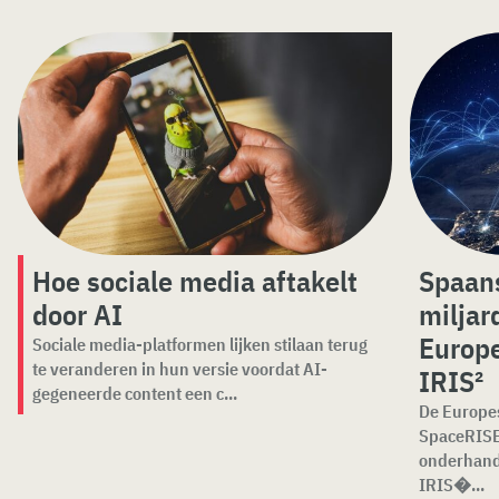
Hoe sociale media aftakelt
Spaans
door AI
miljar
Europe
Sociale media-platformen lijken stilaan terug
te veranderen in hun versie voordat AI-
IRIS²
gegeneerde content een c...
De Europe
SpaceRISE
onderhande
IRIS�...