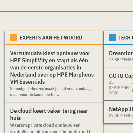
EXPERTS AAN HET WOORD
TECH
Verzuimdata kiest opnieuw voor
Dreamfor
HPE SimpliVity en stapt als één
15 SEPTEMB
van de eerste organisaties in
Nederland over op HPE Morpheus
GOTO Co
VM Essentials
28
SEPTEMBER
Sommige IT-keuzes maak je niet voor vandaag,
2026
maar voor de komende tie...
NetApp I
De cloud keert vaker terug naar
29 SEPTEMB
huis
Waarom private cloud opnieuw een
strategische plek verovert in moderne IT