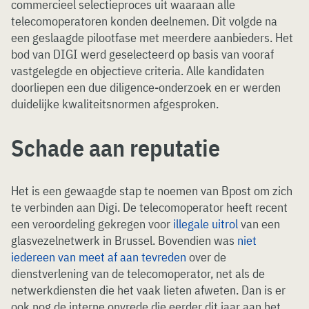
commercieel selectieproces uit waaraan alle
telecomoperatoren konden deelnemen. Dit volgde na
een geslaagde pilootfase met meerdere aanbieders. Het
bod van DIGI werd geselecteerd op basis van vooraf
vastgelegde en objectieve criteria. Alle kandidaten
doorliepen een due diligence-onderzoek en er werden
duidelijke kwaliteitsnormen afgesproken.
Schade aan reputatie
Het is een gewaagde stap te noemen van Bpost om zich
te verbinden aan Digi. De telecomoperator heeft recent
een veroordeling gekregen voor
illegale uitrol
van een
glasvezelnetwerk in Brussel. Bovendien was
niet
iedereen van meet af aan tevreden
over de
dienstverlening van de telecomoperator, net als de
netwerkdiensten die het vaak lieten afweten. Dan is er
ook nog de interne onvrede die eerder dit jaar aan het