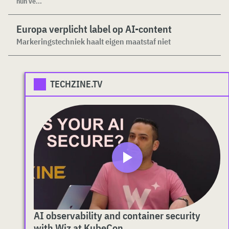
hun ve...
Europa verplicht label op AI-content
Markeringstechniek haalt eigen maatstaf niet
TECHZINE.TV
AI observability and container security
with Wiz at KubeCon