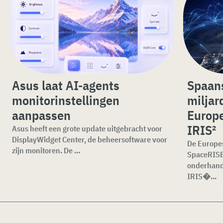
Asus laat AI-agents
Spaans
monitorinstellingen
miljar
aanpassen
Europe
IRIS²
Asus heeft een grote update uitgebracht voor
DisplayWidget Center, de beheersoftware voor
De Europe
zijn monitoren. De ...
SpaceRISE
onderhande
IRIS�...