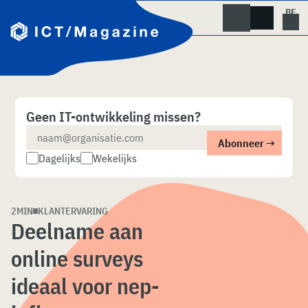
Skip
naar
content
Geen IT-ontwikkeling missen?
Dagelijks
Wekelijks
2MIN
KLANTERVARING
Deelname aan
online surveys
ideaal voor nep-