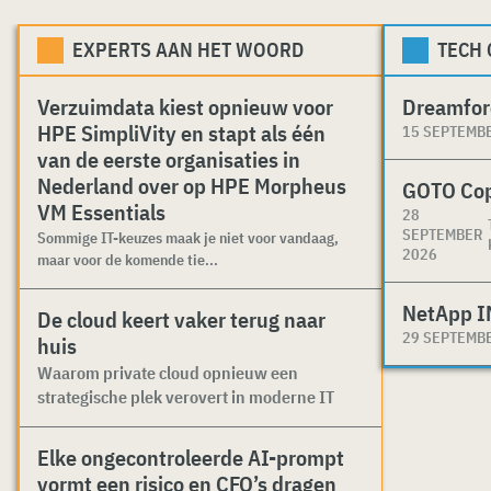
EXPERTS AAN HET WOORD
TECH
Verzuimdata kiest opnieuw voor
Dreamfor
HPE SimpliVity en stapt als één
15 SEPTEMB
van de eerste organisaties in
Nederland over op HPE Morpheus
GOTO Co
VM Essentials
28
SEPTEMBER
Sommige IT-keuzes maak je niet voor vandaag,
2026
maar voor de komende tie...
NetApp I
De cloud keert vaker terug naar
29 SEPTEMB
huis
Waarom private cloud opnieuw een
strategische plek verovert in moderne IT
Elke ongecontroleerde AI-prompt
vormt een risico en CFO’s dragen