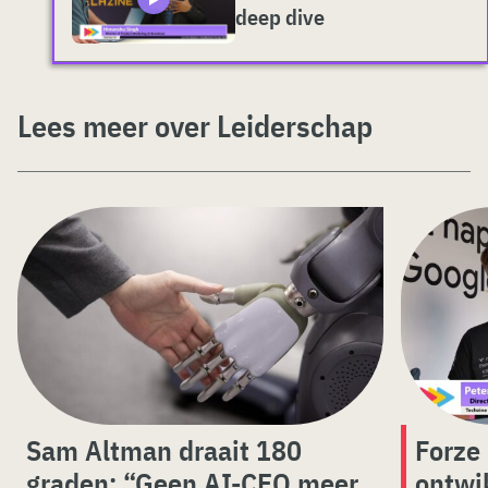
deep dive
Lees meer over Leiderschap
Sam Altman draait 180
Forze
graden: “Geen AI-CEO meer
ontwi