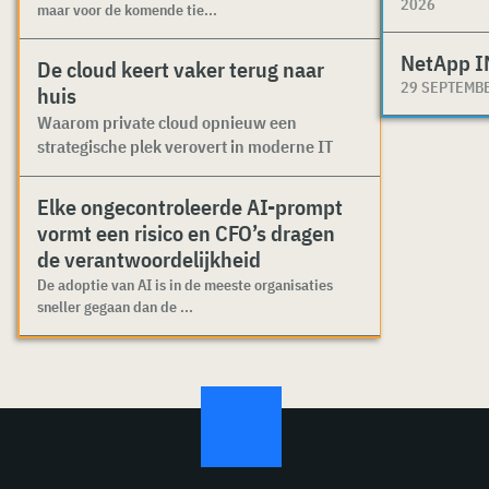
2026
maar voor de komende tie...
NetApp I
De cloud keert vaker terug naar
29 SEPTEMB
huis
Waarom private cloud opnieuw een
strategische plek verovert in moderne IT
Elke ongecontroleerde AI-prompt
vormt een risico en CFO’s dragen
de verantwoordelijkheid
De adoptie van AI is in de meeste organisaties
sneller gegaan dan de ...