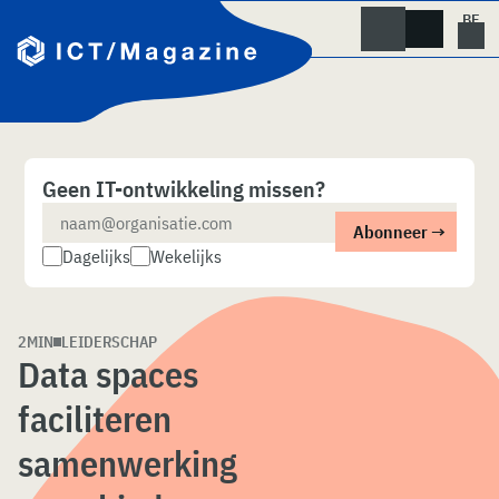
Skip
naar
content
Geen IT-ontwikkeling missen?
Dagelijks
Wekelijks
2MIN
LEIDERSCHAP
Data spaces
faciliteren
samenwerking