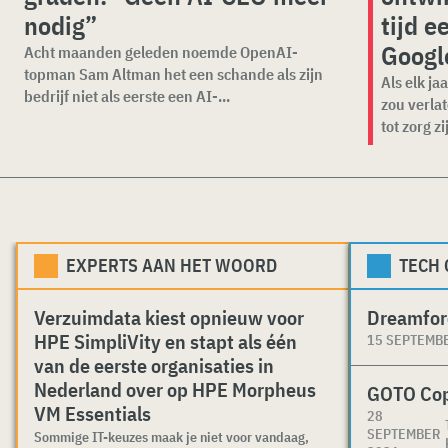
nodig”
tijd 
Googl
Acht maanden geleden noemde OpenAI-
topman Sam Altman het een schande als zijn
Als elk ja
bedrijf niet als eerste een AI-...
zou verla
tot zorg zij
EXPERTS AAN HET WOORD
TECH
Verzuimdata kiest opnieuw voor
Dreamfor
HPE SimpliVity en stapt als één
15 SEPTEMB
van de eerste organisaties in
Nederland over op HPE Morpheus
GOTO Co
VM Essentials
28
SEPTEMBER
Sommige IT-keuzes maak je niet voor vandaag,