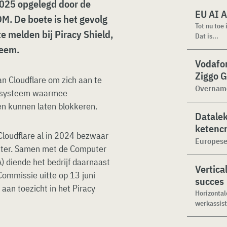
2025 opgelegd door de
EU AI A
M. De boete is het gevolg
Tot nu toe
e melden bij Piracy Shield,
Dat is...
teem.
Vodafo
Ziggo 
an Cloudflare om zich aan te
Overname
se systeem waarmee
n kunnen laten blokkeren.
Datalek
ketencr
Cloudflare al in 2024 bezwaar
Europese
chter. Samen met de Computer
 diende het bedrijf daarnaast
Vertical
Commissie uitte op 13 juni
succes
aan toezicht in het Piracy
Horizontal
werkassist