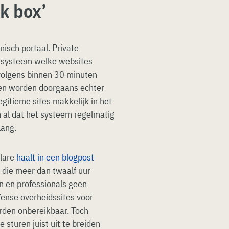
ck box’
nisch portaal. Private
at systeem welke websites
olgens binnen 30 minuten
sen worden doorgaans echter
gitieme sites makkelijk in het
 al dat het systeem regelmatig
lang.
flare
haalt in een blogpost
 die meer dan twaalf uur
n en professionals geen
ense overheidssites voor
rden onbereikbaar. Toch
 sturen juist uit te breiden