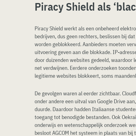
Piracy Shield als ‘bla
Piracy Shield werkt als een onbeheerd elektro
bedrijven, dus geen rechters, beslissen bij d
worden geblokkeerd. Aanbieders moeten verv
uitvoering geven aan die blokkade. IP-adres
door duizenden websites gedeeld, waardoor le
net verdwijnen. Eerdere onderzoeken toonden
legitieme websites blokkeert, soms maanden
De gevolgen waren al eerder zichtbaar. Cloud
onder andere een uitval van Google Drive aan,
duurde. Daardoor hadden Italiaanse studente
toegang tot benodigde bestanden. Ook Oekraï
onderwijs en wetenschappelijk onderzoek we
besloot AGCOM het systeem in plaats van bij te