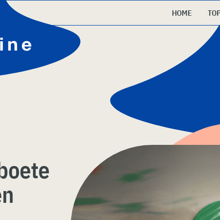
HOME
TO
 boete
en