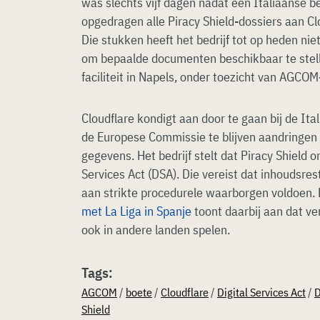
was slechts vijf dagen nadat een Italiaanse
opgedragen alle Piracy Shield-dossiers aan C
Die stukken heeft het bedrijf tot op heden n
om bepaalde documenten beschikbaar te stelle
faciliteit in Napels, onder toezicht van AGC
Cloudflare kondigt aan door te gaan bij de Ita
de Europese Commissie te blijven aandringen 
gegevens. Het bedrijf stelt dat Piracy Shield o
Services Act (DSA). Die vereist dat inhoudsrest
aan strikte procedurele waarborgen voldoen.
met La Liga in Spanje
toont daarbij aan dat ver
ook in andere landen spelen.
Tags:
AGCOM
/
boete
/
Cloudflare
/
Digital Services Act
/
Shield