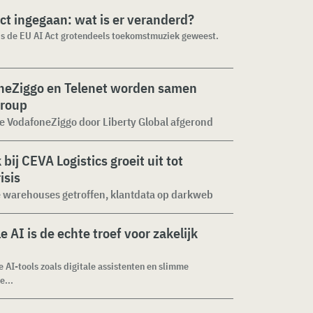
ct ingegaan: wat is er veranderd?
 is de EU AI Act grotendeels toekomstmuziek geweest.
neZiggo en Telenet worden samen
Group
 VodafoneZiggo door Liberty Global afgerond
 bij CEVA Logistics groeit uit tot
isis
 warehouses getroffen, klantdata op darkweb
e AI is de echte troef voor zakelijk
e AI-tools zoals digitale assistenten en slimme
e...