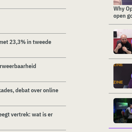
Why Op
open g
 met 23,3% in tweede
erweerbaarheid
ades, debat over online
egt vertrek: wat is er