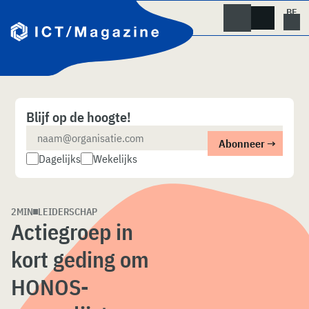
Skip
naar
content
Blijf op de hoogte!
Dagelijks
Wekelijks
2MIN
LEIDERSCHAP
Actiegroep in
kort geding om
HONOS-