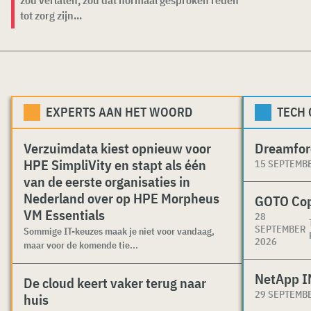
zou verlaten, zou dat normaal gesproken reden
tot zorg zijn...
EXPERTS AAN HET WOORD
TECH
Verzuimdata kiest opnieuw voor
Dreamfor
HPE SimpliVity en stapt als één
15 SEPTEMB
van de eerste organisaties in
Nederland over op HPE Morpheus
GOTO Co
VM Essentials
28
SEPTEMBER
Sommige IT-keuzes maak je niet voor vandaag,
2026
maar voor de komende tie...
NetApp I
De cloud keert vaker terug naar
29 SEPTEMB
huis