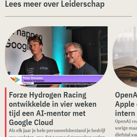
Lees meer over Leiderschap
Forze Hydrogen Racing
OpenAI
ontwikkelde in vier weken
Apple 
tijd een AI-mentor met
intern
Google Cloud
OpenAI rea
vorige ma
Als elk jaar je hele personeelsbestand je bedrijf
diefstal va