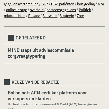
gegevensverzameling
/
GGZ
/
GGZ-patiënten
/
kort geding
/
NZa
/
online inzage
/
overheid
/
persoonsgegevens
/
Politiek
/
priacyrechten
/
Privacy
/
Software
/
Strategie
/
Zorg
GERELATEERD
MIND stapt uit adviescommissie
zorgvraagtypering
KEUZE VAN DE REDACTIE
Bol belooft ACM eerlijker platform voor
verkopers en klanten
Bol heeft de Autoriteit Consument & Markt (ACM) toezeggingen