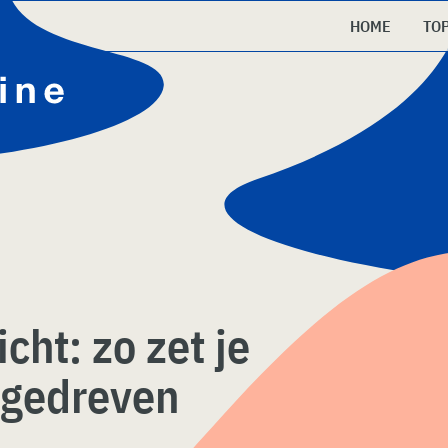
HOME
TO
cht: zo zet je
agedreven