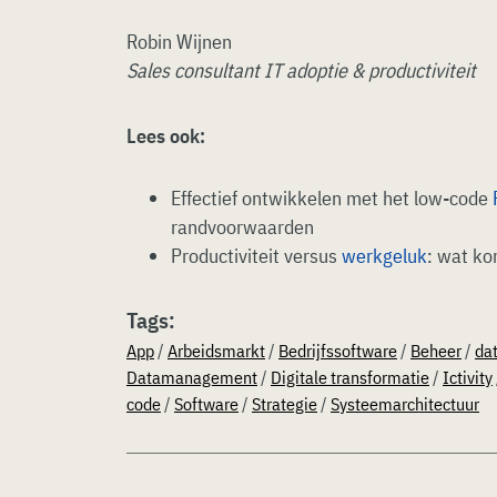
Robin Wijnen
Sales consultant IT adoptie & productiviteit
Lees ook:
Effectief ontwikkelen met het low-code
randvoorwaarden
Productiviteit versus
werkgeluk
: wat ko
Tags:
App
/
Arbeidsmarkt
/
Bedrijfssoftware
/
Beheer
/
da
Datamanagement
/
Digitale transformatie
/
Ictivity
code
/
Software
/
Strategie
/
Systeemarchitectuur