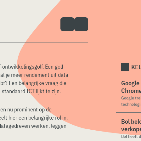
KEU
ontwikkelingsgolf. Een golf
aal je meer rendement uit data
Google 
ebt? Een belangrijke vraag die
Chrome
standaard ICT lijkt te zijn.
Google tre
technologie
ngen nu prominent op de
t hier een belangrijke rol in.
Bol bel
 datagedreven werken, leggen
verkope
Bol heeft 