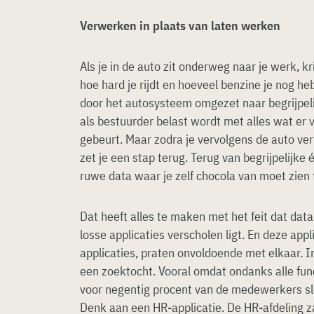
Verwerken in plaats van laten werken
Als je in de auto zit onderweg naar je werk, kr
hoe hard je rijdt en hoeveel benzine je nog he
door het autosysteem omgezet naar begrijpelij
als bestuurder belast wordt met alles wat er
gebeurt. Maar zodra je vervolgens de auto ver
zet je een stap terug. Terug van begrijpelijke 
ruwe data waar je zelf chocola van moet zien
Dat heeft alles te maken met het feit dat data 
losse applicaties verscholen ligt. En deze app
applicaties, praten onvoldoende met elkaar. I
een zoektocht. Vooral omdat ondanks alle funct
voor negentig procent van de medewerkers slec
Denk aan een HR-applicatie. De HR-afdeling z