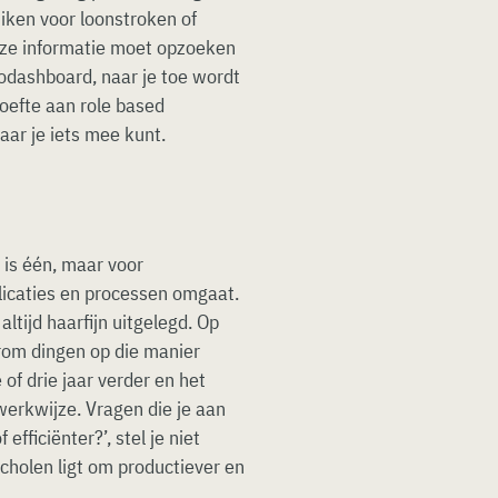
iken voor loonstroken of
deze informatie moet opzoeken
todashboard, naar je toe wordt
oefte aan role based
aar je iets mee kunt.
 is één, maar voor
licaties en processen omgaat.
altijd haarfijn uitgelegd. Op
rom dingen op die manier
f drie jaar verder en het
e werkwijze. Vragen die je aan
efficiënter?’, stel je niet
scholen ligt om productiever en