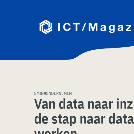
Skip
naar
content
5MIN
ONDERNEMEN
Van data naar inzi
de stap naar dat
werken