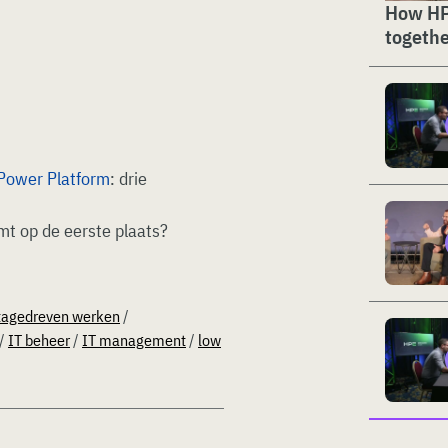
How HP
togethe
Power Platform
: drie
mt op de eerste plaats?
tagedreven werken
/
/
IT beheer
/
IT management
/
low