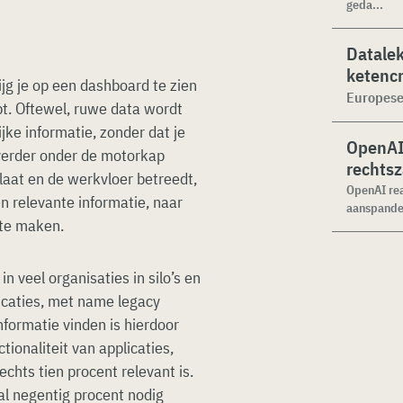
geda...
Datalek
ketencr
ijg je op een dashboard te zien
Europese
bt. Oftewel, ruwe data wordt
ke informatie, zonder dat je
OpenAI 
 verder onder de motorkap
rechtsz
laat en de werkvloer betreedt,
OpenAI rea
én relevante informatie, naar
aanspande
 te maken.
in veel organisaties in silo’s en
licaties, met name legacy
nformatie vinden is hierdoor
ionaliteit van applicaties,
hts tien procent relevant is.
al negentig procent nodig