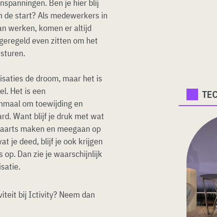
inspanningen. Ben je hier blij
n de start? Als medewerkers in
an werken, komen er altijd
geregeld even zitten om het
 sturen.
saties de droom, maar het is
l. Het is een
TE
enmaal om toewijding en
rd. Want blijf je druk met wat
orwaarts maken en meegaan op
at je deed, blijf je ook krijgen
s op. Dan zie je waarschijnlijk
satie.
teit bij Ictivity? Neem dan