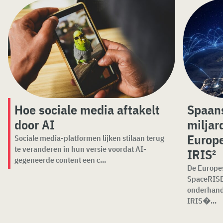
Hoe sociale media aftakelt
Spaans
door AI
miljar
Europe
Sociale media-platformen lijken stilaan terug
te veranderen in hun versie voordat AI-
IRIS²
gegeneerde content een c...
De Europe
SpaceRISE
onderhande
IRIS�...