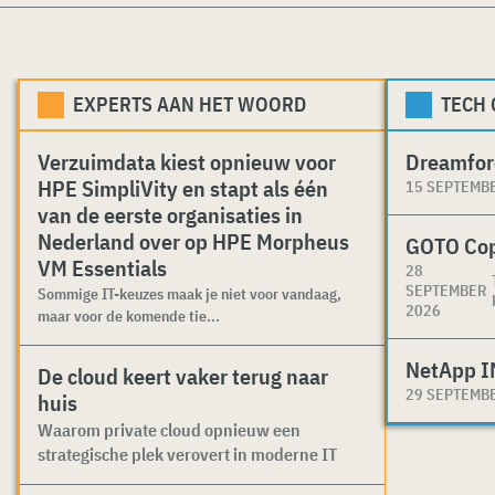
EXPERTS AAN HET WOORD
TECH
Verzuimdata kiest opnieuw voor
Dreamfor
HPE SimpliVity en stapt als één
15 SEPTEMB
van de eerste organisaties in
Nederland over op HPE Morpheus
GOTO Co
VM Essentials
28
SEPTEMBER
Sommige IT-keuzes maak je niet voor vandaag,
2026
maar voor de komende tie...
NetApp I
De cloud keert vaker terug naar
29 SEPTEMB
huis
Waarom private cloud opnieuw een
strategische plek verovert in moderne IT