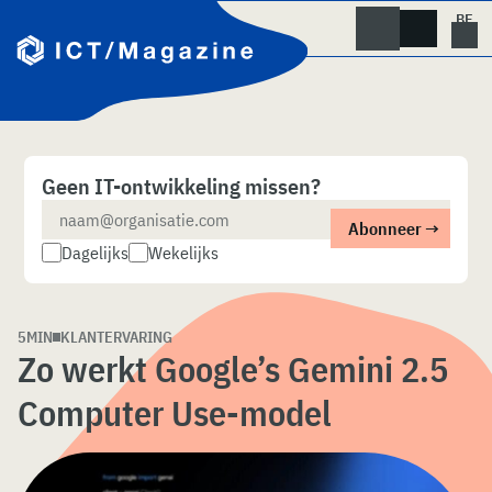
Skip
naar
content
Geen IT-ontwikkeling missen?
Dagelijks
Wekelijks
5MIN
KLANTERVARING
Zo werkt Google’s Gemini 2.5
Computer Use-model