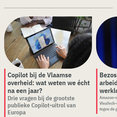
Copilot bij de Vlaamse
Bezos:
overheid: wat weten we écht
arbei
na een jaar?
werkl
Drie vragen bij de grootste
Amazon-op
VivaTech-
publieke Copilot-uitrol van
tegen de 
Europa