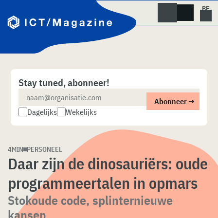
Skip
naar
content
Stay tuned, abonneer!
Dagelijks
Wekelijks
4MIN
PERSONEEL
Daar zijn de dinosauriërs: oude
programmeertalen in opmars
Stokoude code, splinternieuwe
kansen