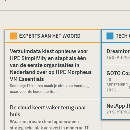
EXPERTS AAN HET WOORD
TECH
Verzuimdata kiest opnieuw voor
Dreamfor
HPE SimpliVity en stapt als één
15 SEPTEMB
van de eerste organisaties in
Nederland over op HPE Morpheus
GOTO Co
VM Essentials
28
SEPTEMBER
Sommige IT-keuzes maak je niet voor vandaag,
2026
maar voor de komende tie...
NetApp I
De cloud keert vaker terug naar
29 SEPTEMB
huis
Waarom private cloud opnieuw een
strategische plek verovert in moderne IT