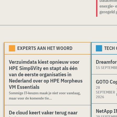
Datacente
energie- 
geregeld 
EXPERTS AAN HET WOORD
TECH
Verzuimdata kiest opnieuw voor
Dreamfor
HPE SimpliVity en stapt als één
15 SEPTEMB
van de eerste organisaties in
Nederland over op HPE Morpheus
GOTO Co
VM Essentials
28
SEPTEMBER
Sommige IT-keuzes maak je niet voor vandaag,
2026
maar voor de komende tie...
NetApp I
De cloud keert vaker terug naar
29 SEPTEMB