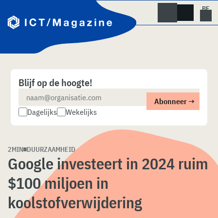
Skip
naar
content
Blijf op de hoogte!
Dagelijks
Wekelijks
2MIN
DUURZAAMHEID
Google investeert in 2024 ruim
$100 miljoen in
koolstofverwijdering