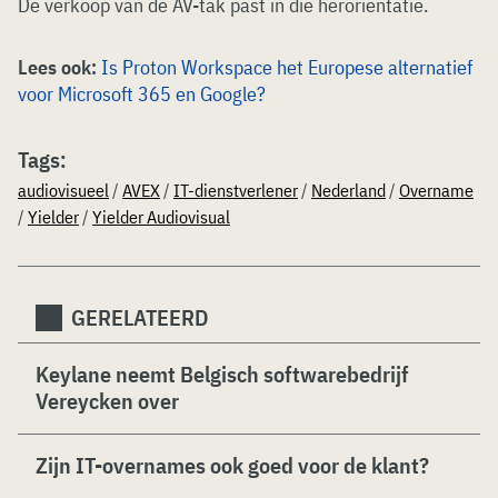
De verkoop van de AV-tak past in die heroriëntatie.
Lees ook:
Is Proton Workspace het Europese alternatief
voor Microsoft 365 en Google?
Tags:
audiovisueel
/
AVEX
/
IT-dienstverlener
/
Nederland
/
Overname
/
Yielder
/
Yielder Audiovisual
GERELATEERD
Keylane neemt Belgisch softwarebedrijf
Vereycken over
Zijn IT-overnames ook goed voor de klant?