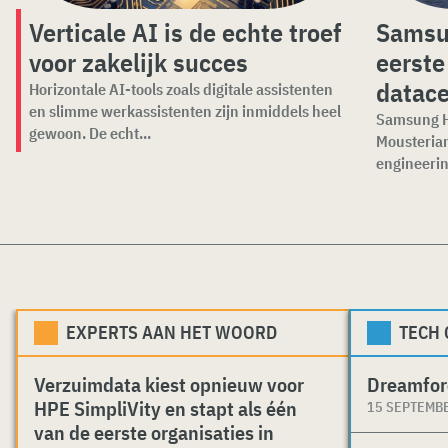
Verticale AI is de echte troef
Samsun
voor zakelijk succes
eerste
datace
Horizontale AI-tools zoals digitale assistenten
en slimme werkassistenten zijn inmiddels heel
Samsung H
gewoon. De echt...
Mousteria
engineerin
EXPERTS AAN HET WOORD
TECH
Verzuimdata kiest opnieuw voor
Dreamfor
HPE SimpliVity en stapt als één
15 SEPTEMB
van de eerste organisaties in