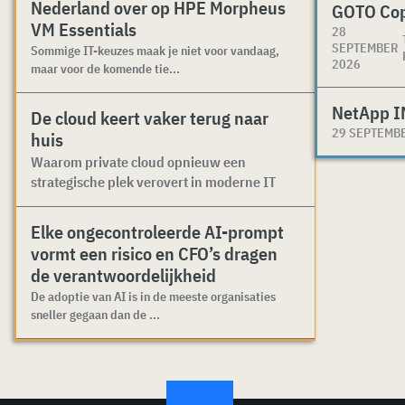
Nederland over op HPE Morpheus
GOTO Co
VM Essentials
28
SEPTEMBER
Sommige IT-keuzes maak je niet voor vandaag,
2026
maar voor de komende tie...
NetApp I
De cloud keert vaker terug naar
29 SEPTEMB
huis
Waarom private cloud opnieuw een
strategische plek verovert in moderne IT
Elke ongecontroleerde AI-prompt
vormt een risico en CFO’s dragen
de verantwoordelijkheid
De adoptie van AI is in de meeste organisaties
sneller gegaan dan de ...