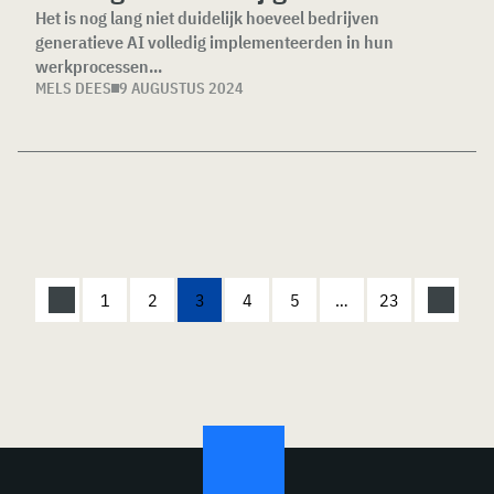
Het is nog lang niet duidelijk hoeveel bedrijven
generatieve AI volledig implementeerden in hun
werkprocessen...
MELS DEES
9 AUGUSTUS 2024
1
2
3
4
5
…
23