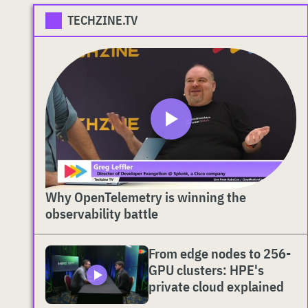
TECHZINE.TV
Why OpenTelemetry is winning the
observability battle
From edge nodes to 256-
GPU clusters: HPE's
private cloud explained