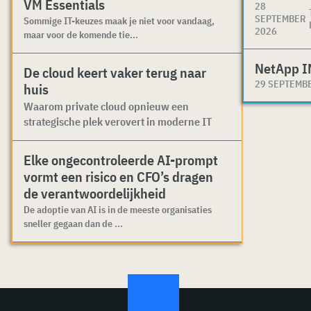
VM Essentials
28
SEPTEMBER
Sommige IT-keuzes maak je niet voor vandaag,
2026
maar voor de komende tie...
NetApp I
De cloud keert vaker terug naar
29 SEPTEMB
huis
Waarom private cloud opnieuw een
strategische plek verovert in moderne IT
Elke ongecontroleerde AI-prompt
vormt een risico en CFO’s dragen
de verantwoordelijkheid
De adoptie van AI is in de meeste organisaties
sneller gegaan dan de ...