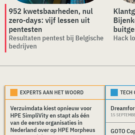
952 kwetsbaarheden, nul
Klantg
zero-days: vijf lessen uit
Bijenk
pentesten
buitg
Resultaten pentest bij Belgische
Hack lo
bedrijven
EXPERTS AAN HET WOORD
TECH
Verzuimdata kiest opnieuw voor
Dreamfor
HPE SimpliVity en stapt als één
15 SEPTEMB
van de eerste organisaties in
Nederland over op HPE Morpheus
GOTO Co