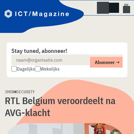
Skip
naar
content
Stay tuned, abonneer!
Dagelijks
Wekelijks
3MIN
SECURITY
RTL Belgium veroordeelt na
AVG-klacht