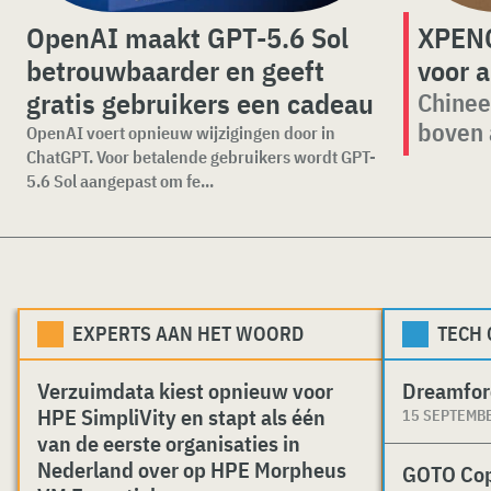
OpenAI maakt GPT-5.6 Sol
XPENG
betrouwbaarder en geeft
voor a
gratis gebruikers een cadeau
Chinees
boven 
OpenAI voert opnieuw wijzigingen door in
ChatGPT. Voor betalende gebruikers wordt GPT-
5.6 Sol aangepast om fe...
EXPERTS AAN HET WOORD
TECH
Verzuimdata kiest opnieuw voor
Dreamfor
HPE SimpliVity en stapt als één
15 SEPTEMB
van de eerste organisaties in
Nederland over op HPE Morpheus
GOTO Co