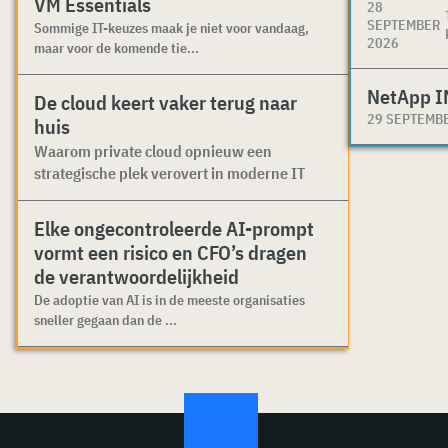
VM Essentials
28
SEPTEMBER
Sommige IT-keuzes maak je niet voor vandaag,
2026
maar voor de komende tie...
NetApp I
De cloud keert vaker terug naar
29 SEPTEMB
huis
Waarom private cloud opnieuw een
strategische plek verovert in moderne IT
Elke ongecontroleerde AI-prompt
vormt een risico en CFO’s dragen
de verantwoordelijkheid
De adoptie van AI is in de meeste organisaties
sneller gegaan dan de ...