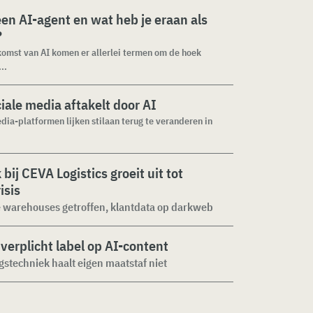
een AI-agent en wat heb je eraan als
?
omst van AI komen er allerlei termen om de hoek
..
iale media aftakelt door AI
dia-platformen lijken stilaan terug te veranderen in
 bij CEVA Logistics groeit uit tot
isis
 warehouses getroffen, klantdata op darkweb
verplicht label op AI-content
stechniek haalt eigen maatstaf niet