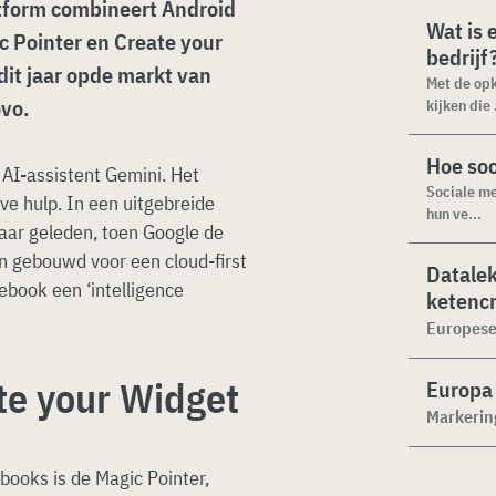
atform combineert Android
Wat is 
c Pointer en Create your
bedrijf
it jaar opde markt van
Met de opk
ovo.
kijken die .
Hoe soc
AI-assistent Gemini. Het
Sociale me
ve hulp. In een uitgebreide
hun ve...
 jaar geleden, toen Google de
 gebouwd voor een cloud-first
Datalek
book een ‘intelligence
ketencr
Europese
te your Widget
Europa 
Markering
ooks is de Magic Pointer,