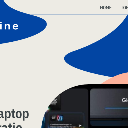
HOME
TO
aptop
atie