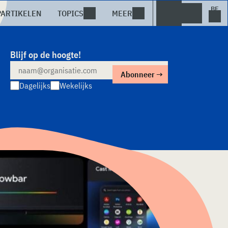
PARTIKELEN
TOPICS
MEER
Blijf op de hoogte!
Dagelijks
Wekelijks