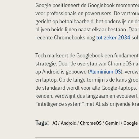
Google positioneert de Googlebook momentee
voor professionals en powerusers. De vertr
gericht op betaalbaarheid, het onderwijs en d
blijven beide lijnen naast elkaar bestaan. Daar
recente Chromebooks nog
tot zeker 2034
sof
Toch markeert de Googlebook een fundamentel
strategie. Door de overstap van ChromeOS na
op Android is gebouwd (
Aluminium OS
), verdw
en laptop. Op de lange termijn is de kans gro
de standaard wordt voor alle Google-laptops
kenden, verdwijnt dus langzaam en evolueert
“intelligence system” met AI als drijvende kra
Tags:
AI
/
Android
/
ChromeOS
/
Gemini
/
Google