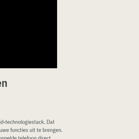
en
d-technologiestack. Dat
uwe functies uit te brengen.
ppelde telefoon direct