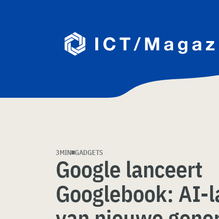
Skip
naar
content
3MIN
GADGETS
Google lanceert
Googlebook: AI-l
van nieuwe gener