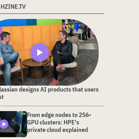
CHZINE.TV
assian designs AI products that users
st
From edge nodes to 256-
GPU clusters: HPE's
private cloud explained