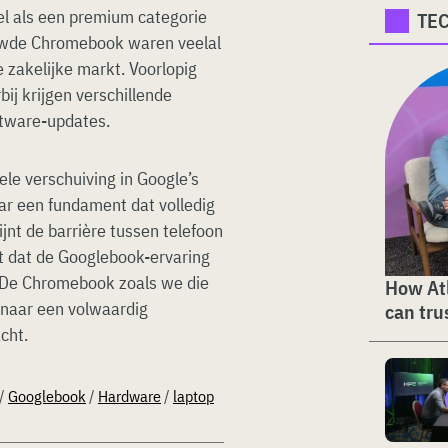
l als een premium categorie
TE
ouwde Chromebook waren veelal
e zakelijke markt. Voorlopig
bij krijgen verschillende
tware-updates.
e verschuiving in Google’s
ar een fundament dat volledig
ijnt de barrière tussen telefoon
ot dat de Googlebook-ervaring
. De Chromebook zoals we die
How Atl
 naar een volwaardig
can tru
cht.
/
Googlebook
/
Hardware
/
laptop