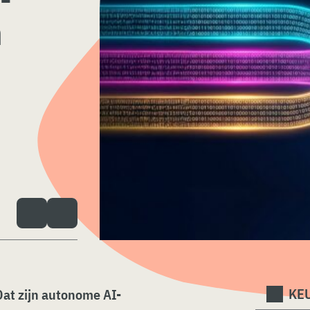
n
KEU
at zijn autonome AI-