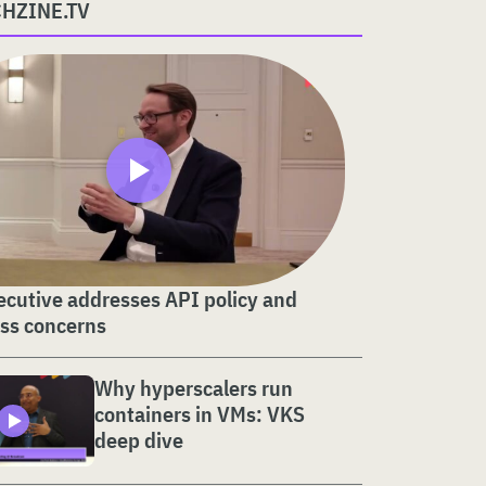
CHZINE.TV
cutive addresses API policy and
ss concerns
Why hyperscalers run
containers in VMs: VKS
deep dive