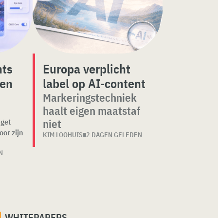
nts
Europa verplicht
gen
label op AI-content
Markeringstechniek
haalt eigen maatstaf
niet
dget
oor zijn
KIM LOOHUIS
2 DAGEN GELEDEN
N
WHITEPAPERS