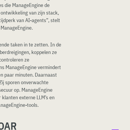
pes die ManageEngine de
 ontwikkeling van zijn stack,
ijdperk van AI-agents”, stelt
 ManageEngine.
lende taken in te zetten. In de
berdreigingen, koppelen ze
ontroleren ze
ens ManageEngine vermindert
en paar minuten. Daarnaast
 Zij sporen onverwachte
 secuur op. ManageEngine
r klanten externe LLM’s en
anageEngine-tools.
SOAR