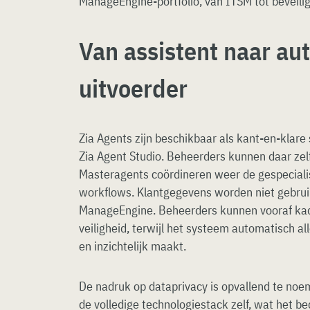
ManageEngine-portfolio, van ITSM tot beveilig
Van assistent naar a
uitvoerder
Zia Agents zijn beschikbaar als kant-en-klare
Zia Agent Studio. Beheerders kunnen daar zel
Masteragents coördineren weer de gespeciali
workflows. Klantgegevens worden niet gebrui
ManageEngine. Beheerders kunnen vooraf kade
veiligheid, terwijl het systeem automatisch al
en inzichtelijk maakt.
De nadruk op dataprivacy is opvallend te no
de volledige technologiestack zelf, wat het bed