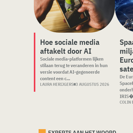
Hoe sociale media
Spaa
aftakelt door AI
mil
Eur
Sociale media-platformen lijken
stilaan terug te veranderen in hun
sate
versie voordat AI-gegeneerde
De Eur
content een c...
Space
LAURA HERIJGERS
3 AUGUSTUS 2026
onderh
IRIS�.
COLIN 
EXPERTS AAN HET WOORD