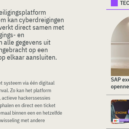
TE
eiligingsplatform
em kan cyberdreigingen
werkt direct samen met
gings- en
 alle gegevens uit
ngebracht op een
op elkaar aansluiten.
SAP exe
 systeem via één digitaal
openne
val. Zo kan het platform
 actieve hackerssessies
phalen en direct een ticket
emaal binnen een en hetzelfde
twisseling met andere