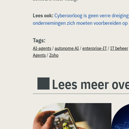
Lees ook:
Cyberoorloog is geen verre dreigi
ondernemingen zich moeten voorbereiden op di
Tags:
AI-agents
/
autonome AI
/
enterprise-IT
/
IT beheer
Agents
/
Zoho
Lees meer ove