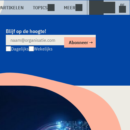
PARTIKELEN
TOPICS
MEER
Blijf op de hoogte!
Dagelijks
Wekelijks