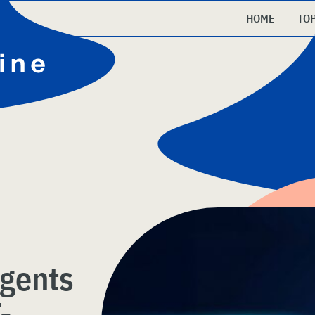
HOME
TO
agents
-