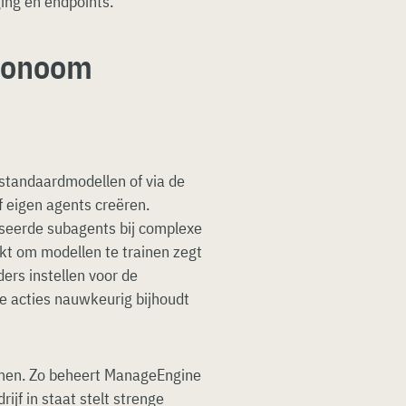
ing en endpoints.
utonoom
 standaardmodellen of via de
f eigen agents creëren.
seerde subagents bij complexe
kt om modellen te trainen zegt
rs instellen voor de
le acties nauwkeurig bijhoudt
emen. Zo beheert ManageEngine
rijf in staat stelt strenge