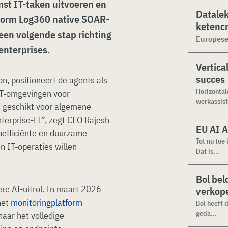
st IT-taken uitvoeren en
Datalek
atform Log360 native SOAR-
ketencr
een volgende stap richting
Europese
enterprises.
Vertical
succes
, positioneert de agents als
Horizontal
 IT-omgevingen voor
werkassist
nd geschikt voor algemene
enterprise-IT”, zegt CEO Rajesh
EU AI A
enefficiënte en duurzame
Tot nu toe
 IT-operaties willen
Dat is...
Bol bel
ere AI-uitrol. In maart 2026
verkope
het
monitoringplatform
Bol heeft 
geda...
 naar het volledige