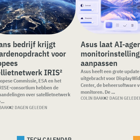
ns bedrijf krijgt
Asus laat AI-age
jardenopdracht voor
monitorinstellin
opees
aanpassen
llietnetwerk IRIS²
Asus heeft een grote update
uitgebracht voor DisplayWi
opese Commissie, ESA en het
Center, de beheersoftware v
RISE-consortium hebben de
monitoren. De ...
andelingen over satellietnetwerk
COLIN BAAK
2 DAGEN GELEDE
..
BAAK
2 DAGEN GELEDEN
TECH CALENDAR