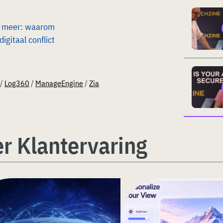
ng meer: waarom
gitaal conflict
/
Log360
/
ManageEngine
/
Zia
r Klantervaring