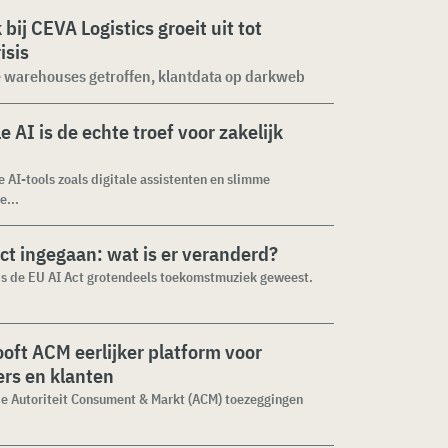
 bij CEVA Logistics groeit uit tot
isis
 warehouses getroffen, klantdata op darkweb
e AI is de echte troef voor zakelijk
e AI-tools zoals digitale assistenten en slimme
e...
ct ingegaan: wat is er veranderd?
 is de EU AI Act grotendeels toekomstmuziek geweest.
ooft ACM eerlijker platform voor
rs en klanten
de Autoriteit Consument & Markt (ACM) toezeggingen