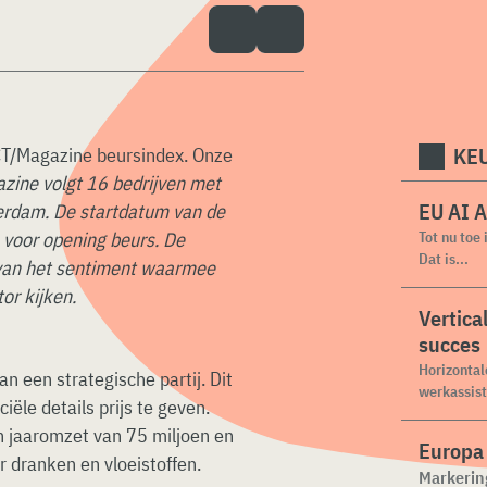
KEU
CT/Magazine beursindex. Onze
zine volgt 16 bedrijven met
EU AI A
erdam. De startdatum van de
 voor opening beurs. De
Tot nu toe
Dat is...
 van het sentiment waarmee
or kijken.
Vertical
succes
Horizontal
an een strategische partij. Dit
werkassist
ële details prijs te geven.
 jaaromzet van 75 miljoen en
Europa 
r dranken en vloeistoffen.
Markering