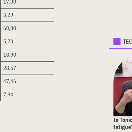
17,00
3,29
60,80
TE
5,70
18,90
28,57
47,46
7,94
Is Toni
fatigue