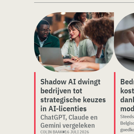
Shadow AI dwingt
Bedr
bedrijven tot
kost
strategische keuzes
dank
in AI-licenties
mod
ChatGPT, Claude en
Steeds
Belgis
Gemini vergeleken
goedko
COLIN BAAK
16 JULI 2026