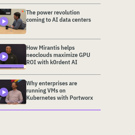
The power revolution
coming to AI data centers
How Mirantis helps
neoclouds maximize GPU
ROI with k0rdent AI
Why enterprises are
running VMs on
Kubernetes with Portworx