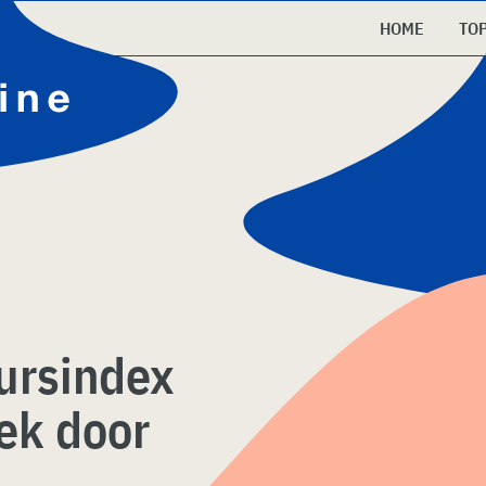
HOME
TO
ursindex
ek door