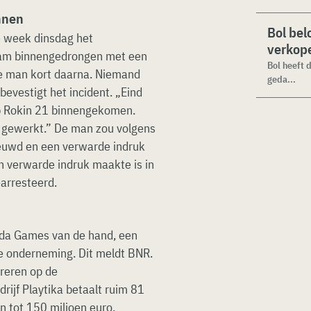
nnen
Bol bel
e week dinsdag het
verkope
dam binnengedrongen met een
Bol heeft 
 de man kort daarna. Niemand
geda...
evestigt het incident. „Eind
p Rokin 21 binnengekomen.
t gewerkt.” De man zou volgens
uwd en een verwarde indruk
verwarde indruk maakte is in
arresteerd.
uda Games van de hand, een
de onderneming. Dit meldt BNR.
reren op de
rijf Playtika betaalt ruim 81
n tot 150 miljoen euro.