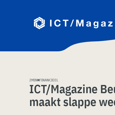
Skip
naar
content
2MIN
FINANCIEEL
ICT/Magazine Be
maakt slappe we