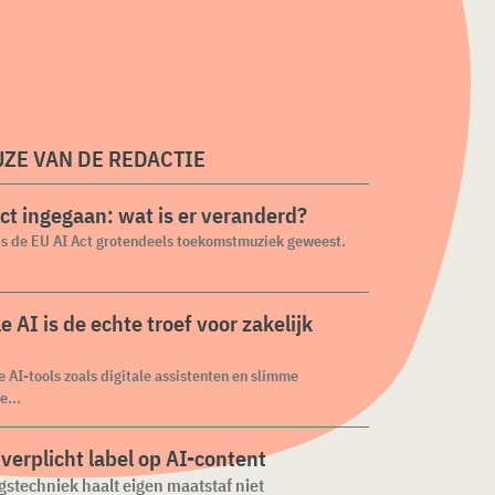
ZE VAN DE REDACTIE
ct ingegaan: wat is er veranderd?
 is de EU AI Act grotendeels toekomstmuziek geweest.
e AI is de echte troef voor zakelijk
e AI-tools zoals digitale assistenten en slimme
e...
verplicht label op AI-content
stechniek haalt eigen maatstaf niet