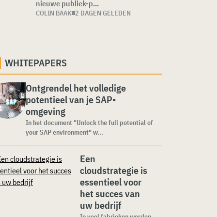
nieuwe publiek-p...
COLIN BAAK
2 DAGEN GELEDEN
WHITEPAPERS
Ontgrendel het volledige
potentieel van je SAP-
omgeving
In het document "Unlock the full potential of
your SAP environment" w...
Een
cloudstrategie is
essentieel voor
het succes van
uw bedrijf
In veel fabrieken worden