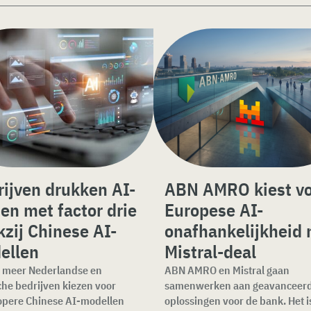
ijven drukken AI-
ABN AMRO kiest v
en met factor drie
Europese AI-
zij Chinese AI-
onafhankelijkheid
ellen
Mistral-deal
 meer Nederlandse en
ABN AMRO en Mistral gaan
che bedrijven kiezen voor
samenwerken aan geavanceerd
pere Chinese AI-modellen
oplossingen voor de bank. Het i