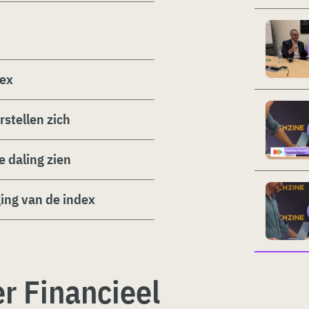
dex
stellen zich
 daling zien
ging van de index
r Financieel