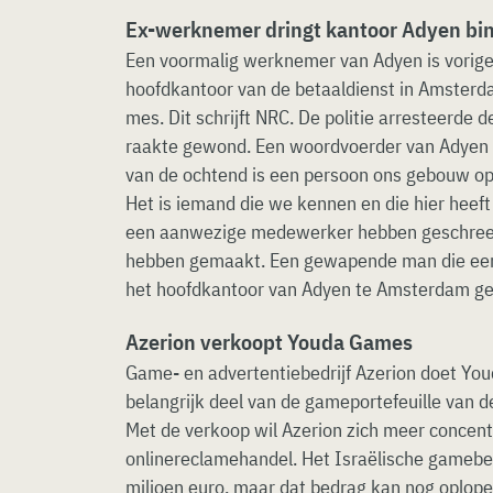
Ex-werknemer dringt kantoor Adyen bi
Een voormalig werknemer van Adyen is vorig
hoofdkantoor van de betaaldienst in Amster
mes. Dit schrijft NRC. De politie arresteerde
raakte gewond. Een woordvoerder van Adyen b
van de ochtend is een persoon ons gebouw o
Het is iemand die we kennen en die hier heef
een aanwezige medewerker hebben geschree
hebben gemaakt. Een gewapende man die een 
het hoofdkantoor van Adyen te Amsterdam ge
Azerion verkoopt Youda Games
Game- en advertentiebedrijf Azerion doet Yo
belangrijk deel van de gameportefeuille van 
Met de verkoop wil Azerion zich meer concent
onlinereclamehandel. Het Israëlische gamebed
miljoen euro, maar dat bedrag kan nog oplope