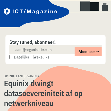
Skip
naar
content
Stay tuned, abonneer!
Dagelijks
Wekelijks
3MIN
KLANTERVARING
Equinix dwingt
datasoevereiniteit af op
netwerkniveau