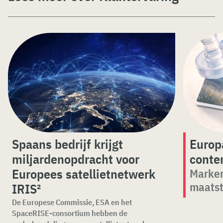
Spaans bedrijf krijgt
Europa
miljardenopdracht voor
conte
Europees satellietnetwerk
Marker
maatst
IRIS²
De Europese Commissie, ESA en het
SpaceRISE-consortium hebben de