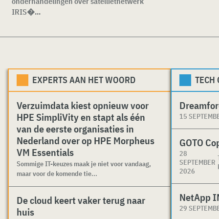
onderhandelingen over satellietnetwerk
IRIS�...
EXPERTS AAN HET WOORD
TECH
Verzuimdata kiest opnieuw voor
Dreamfor
HPE SimpliVity en stapt als één
15 SEPTEMB
van de eerste organisaties in
Nederland over op HPE Morpheus
GOTO Co
VM Essentials
28
SEPTEMBER
Sommige IT-keuzes maak je niet voor vandaag,
2026
maar voor de komende tie...
NetApp I
De cloud keert vaker terug naar
29 SEPTEMB
huis