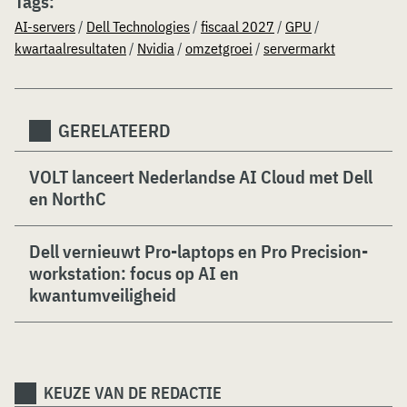
Tags:
AI-servers
/
Dell Technologies
/
fiscaal 2027
/
GPU
/
kwartaalresultaten
/
Nvidia
/
omzetgroei
/
servermarkt
GERELATEERD
VOLT lanceert Nederlandse AI Cloud met Dell
en NorthC
Dell vernieuwt Pro-laptops en Pro Precision-
workstation: focus op AI en
kwantumveiligheid
KEUZE VAN DE REDACTIE