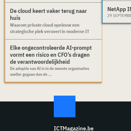
NetApp I
De cloud keert vaker terug naar
29 SEPTEMB
huis
Waarom private cloud opnieuw een
strategische plek verovert in moderne IT
Elke ongecontroleerde AI-prompt
vormt een risico en CFO’s dragen
de verantwoordelijkheid
De adoptie van AI is in de meeste organisaties
sneller gegaan dan de ...
ICTMagazine.be