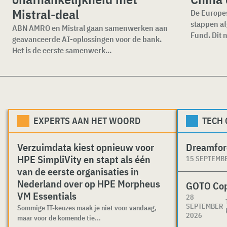
Mistral-deal
De Europes
stappen af
ABN AMRO en Mistral gaan samenwerken aan
Fund. Dit 
geavanceerde AI-oplossingen voor de bank.
Het is de eerste samenwerk...
EXPERTS AAN HET WOORD
TECH
Verzuimdata kiest opnieuw voor
Dreamfor
HPE SimpliVity en stapt als één
15 SEPTEMB
van de eerste organisaties in
Nederland over op HPE Morpheus
GOTO Co
VM Essentials
28
SEPTEMBER
Sommige IT-keuzes maak je niet voor vandaag,
2026
maar voor de komende tie...