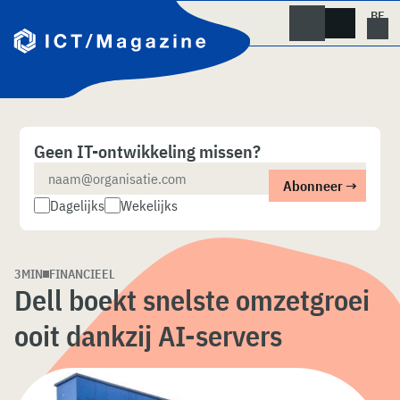
Skip
naar
content
Geen IT-ontwikkeling missen?
Dagelijks
Wekelijks
3MIN
FINANCIEEL
Dell boekt snelste omzetgroei
ooit dankzij AI-servers