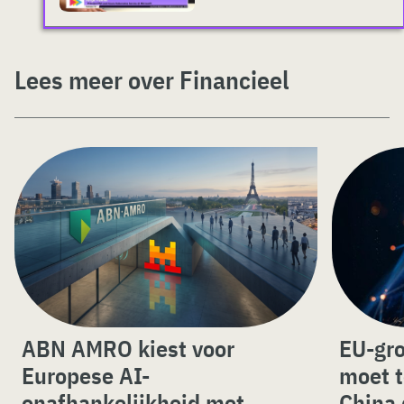
Lees meer over Financieel
ABN AMRO kiest voor
EU-gro
Europese AI-
moet t
onafhankelijkheid met
China 