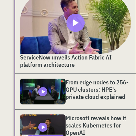
ServiceNow unveils Action Fabric AI
platform architecture
From edge nodes to 256-
GPU clusters: HPE's
private cloud explained
Microsoft reveals how it
scales Kubernetes for
OpenAI