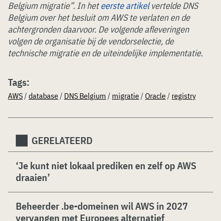
Belgium migratie”. In het
eerste artikel
vertelde DNS
Belgium over het besluit om AWS te verlaten en de
achtergronden daarvoor. De volgende afleveringen
volgen de organisatie bij de vendorselectie, de
technische migratie en de uiteindelijke implementatie.
Tags:
AWS
/
database
/
DNS Belgium
/
migratie
/
Oracle
/
registry
GERELATEERD
‘Je kunt niet lokaal prediken en zelf op AWS
draaien’
Beheerder .be-domeinen wil AWS in 2027
vervangen met Europees alternatief