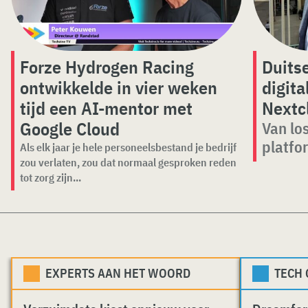
Forze Hydrogen Racing
Duits
ontwikkelde in vier weken
digita
tijd een AI-mentor met
Nextc
Google Cloud
Van lo
platfo
Als elk jaar je hele personeelsbestand je bedrijf
zou verlaten, zou dat normaal gesproken reden
tot zorg zijn...
EXPERTS AAN HET WOORD
TECH