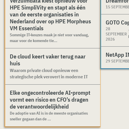
Verzuimdata kiest opnieuw voor
Dreamfor
HPE SimpliVity en stapt als één
15 SEPTEMB
van de eerste organisaties in
Nederland over op HPE Morpheus
GOTO Co
VM Essentials
28
SEPTEMBER
Sommige IT-keuzes maak je niet voor vandaag,
2026
maar voor de komende tie...
NetApp I
De cloud keert vaker terug naar
29 SEPTEMB
huis
Waarom private cloud opnieuw een
strategische plek verovert in moderne IT
Elke ongecontroleerde AI-prompt
vormt een risico en CFO’s dragen
de verantwoordelijkheid
De adoptie van AI is in de meeste organisaties
sneller gegaan dan de ...