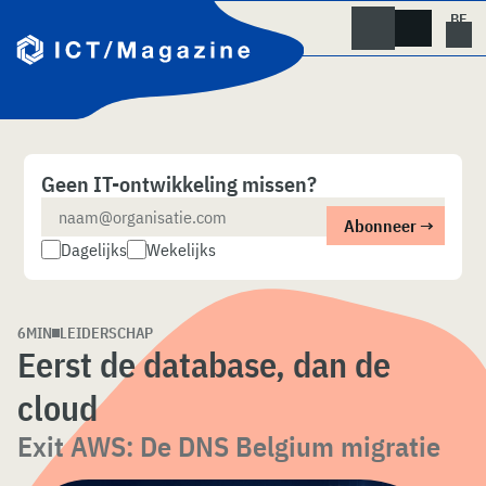
Skip
naar
content
Geen IT-ontwikkeling missen?
Dagelijks
Wekelijks
6MIN
LEIDERSCHAP
Eerst de database, dan de
cloud
Exit AWS: De DNS Belgium migratie