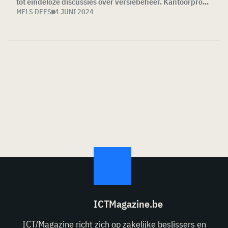
tot eindeloze discussies over versiebeheer. Kantoorpro...
MELS DEES
4 JUNI 2024
ICTMagazine.be
ICT/Magazine richt zich op zakelijke beslissers en