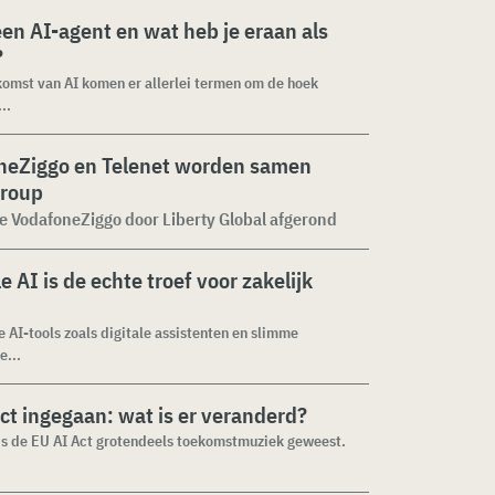
een AI-agent en wat heb je eraan als
?
omst van AI komen er allerlei termen om de hoek
..
neZiggo en Telenet worden samen
Group
 VodafoneZiggo door Liberty Global afgerond
e AI is de echte troef voor zakelijk
e AI-tools zoals digitale assistenten en slimme
e...
ct ingegaan: wat is er veranderd?
 is de EU AI Act grotendeels toekomstmuziek geweest.