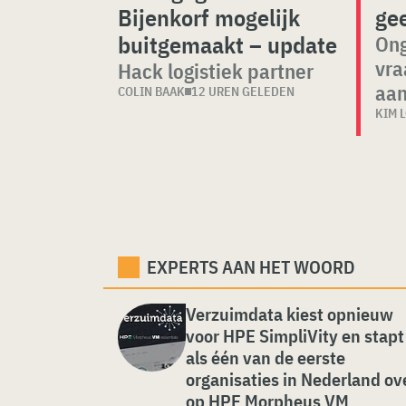
Bijenkorf mogelijk
ge
buitgemaakt – update
Ong
vra
Hack logistiek partner
aa
COLIN BAAK
12 UREN GELEDEN
KIM 
EXPERTS AAN HET WOORD
Verzuimdata kiest opnieuw
voor HPE SimpliVity en stapt
als één van de eerste
organisaties in Nederland ov
op HPE Morpheus VM