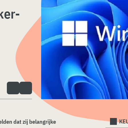
ker-
KEU
den dat zij belangrijke