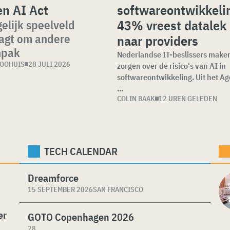
en AI Act
softwareontwikkeli
43% vreest datalek
elijk speelveld
agt om andere
naar providers
npak
Nederlandse IT-beslissers maken
LOOHUIS
28 JULI 2026
zorgen over de risico's van AI in
softwareontwikkeling. Uit het Ag
...
COLIN BAAK
12 UREN GELEDEN
TECH CALENDAR
Dreamforce
15 SEPTEMBER 2026
SAN FRANCISCO
er
GOTO Copenhagen 2026
28