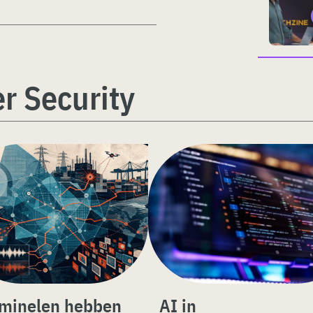
r Security
iminelen hebben
AI in