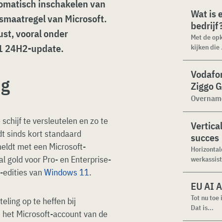
tomatisch inschakelen van
Wat is 
gsmaatregel van Microsoft.
bedrijf
st, vooral onder
Met de opk
1 24H2-update.
kijken die .
Vodafo
ng
Ziggo 
Overname
chijf te versleutelen en zo te
Vertical
 sinds kort standaard
succes
eldt met een Microsoft-
Horizontal
l gold voor Pro- en Enterprise-
werkassist
-edities van
Windows 11
.
EU AI A
Tot nu toe
eling op te heffen bij
Dat is...
het Microsoft-account van de