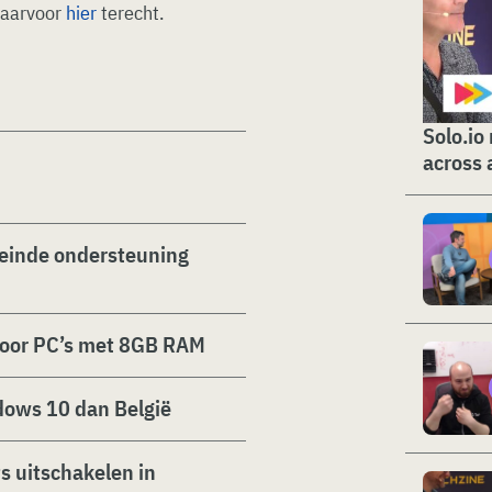
 daarvoor
hier
terecht.
Solo.io
across 
 einde ondersteuning
voor PC’s met 8GB RAM
dows 10 dan België
ts uitschakelen in