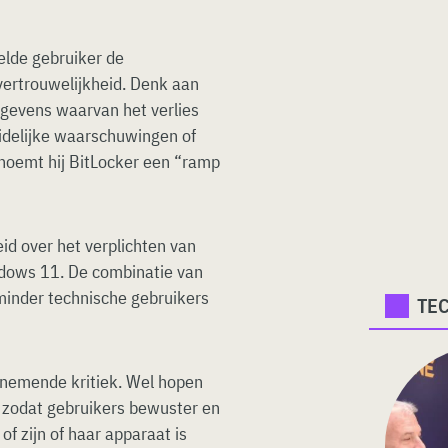
elde gebruiker de
vertrouwelijkheid. Denk aan
egevens waarvan het verlies
idelijke waarschuwingen of
 noemt hij BitLocker een “ramp
d over het verplichten van
indows 11. De combinatie van
 minder technische gebruikers
TE
enemende kritiek. Wel hopen
t, zodat gebruikers bewuster en
f zijn of haar apparaat is