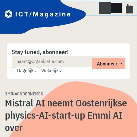
Skip
naar
content
Stay tuned, abonneer!
Dagelijks
Wekelijks
3MIN
ONDERNEMEN
Mistral AI neemt Oostenrijkse
physics-AI-start-up Emmi AI
over