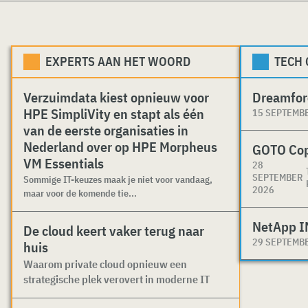
EXPERTS AAN HET WOORD
TECH
Verzuimdata kiest opnieuw voor
Dreamfor
HPE SimpliVity en stapt als één
15 SEPTEMB
van de eerste organisaties in
Nederland over op HPE Morpheus
GOTO Co
VM Essentials
28
SEPTEMBER
Sommige IT-keuzes maak je niet voor vandaag,
2026
maar voor de komende tie...
NetApp I
De cloud keert vaker terug naar
29 SEPTEMB
huis
Waarom private cloud opnieuw een
strategische plek verovert in moderne IT