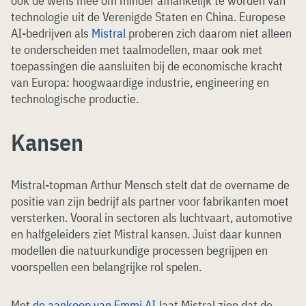
ook de wens mee om minder afhankelijk te worden van
technologie uit de Verenigde Staten en China. Europese
AI-bedrijven als
Mistral
proberen zich daarom niet alleen
te onderscheiden met taalmodellen, maar ook met
toepassingen die aansluiten bij de economische kracht
van Europa: hoogwaardige industrie, engineering en
technologische productie.
Kansen
Mistral-topman Arthur Mensch stelt dat de overname de
positie van zijn bedrijf als partner voor fabrikanten moet
versterken. Vooral in sectoren als luchtvaart, automotive
en halfgeleiders ziet Mistral kansen. Juist daar kunnen
modellen die natuurkundige processen begrijpen en
voorspellen een belangrijke rol spelen.
Met
de aankoop van Emmi AI
laat Mistral zien dat de