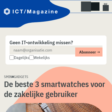
Skip
naar
content
Geen IT-ontwikkeling missen?
Dagelijks
Wekelijks
5MIN
GADGETS
De beste 3 smartwatches voor
de zakelijke gebruiker