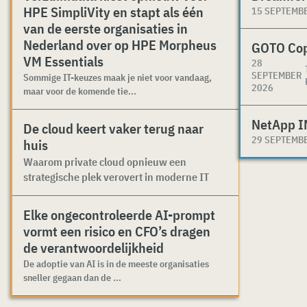
HPE SimpliVity en stapt als één
15 SEPTEMB
van de eerste organisaties in
Nederland over op HPE Morpheus
GOTO Co
VM Essentials
28
SEPTEMBER
Sommige IT-keuzes maak je niet voor vandaag,
2026
maar voor de komende tie...
NetApp I
De cloud keert vaker terug naar
29 SEPTEMB
huis
Waarom private cloud opnieuw een
strategische plek verovert in moderne IT
Elke ongecontroleerde AI-prompt
vormt een risico en CFO’s dragen
de verantwoordelijkheid
De adoptie van AI is in de meeste organisaties
sneller gegaan dan de ...