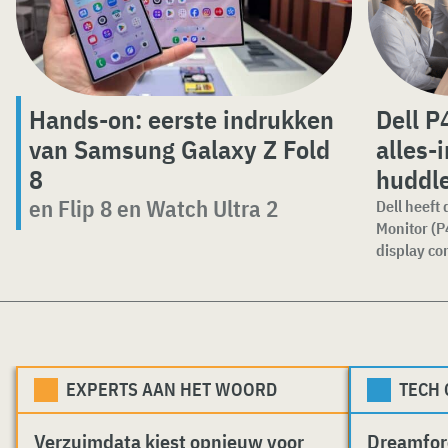
Hands-on: eerste indrukken
Dell P
van Samsung Galaxy Z Fold
alles-
8
huddl
en Flip 8 en Watch Ultra 2
Dell heeft
Monitor (P
display com
EXPERTS AAN HET WOORD
TECH
Verzuimdata kiest opnieuw voor
Dreamfor