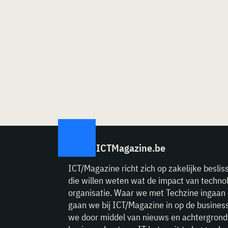
ICTMagazine.be
ICT/Magazine richt zich op zakelijke beslis
die willen weten wat de impact van technol
organisatie. Waar we met Techzine ingaan 
gaan we bij ICT/Magazine in op de business
we door middel van nieuws en achtergrond