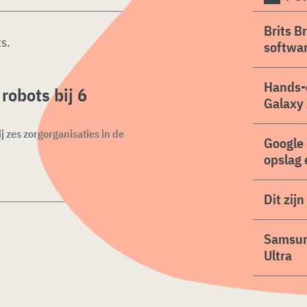
Brits B
ts
.
softwa
Hands-
robots bij 6
Galaxy 
j zes zorgorganisaties in de
Google 
opslag 
Dit zij
Samsung
Ultra