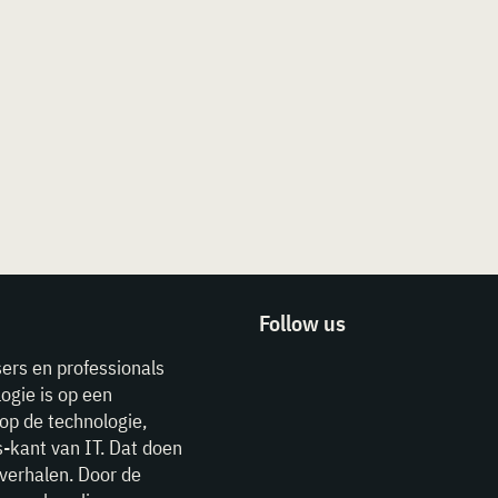
Follow us
sers en professionals
ogie is op een
op de technologie,
-kant van IT. Dat doen
verhalen. Door de