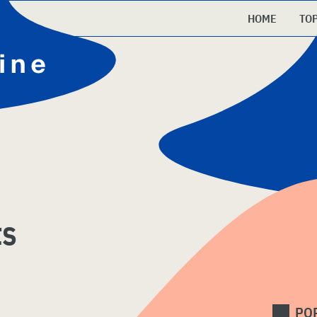
HOME
TO
ts
PO