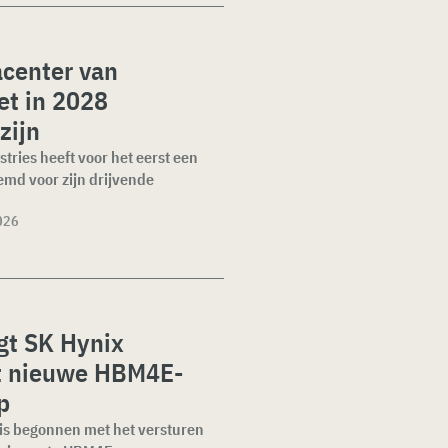
acenter van
t in 2028
zijn
ries heeft voor het eerst een
oemd voor zijn drijvende
026
gt SK Hynix
t nieuwe HBM4E-
p
is begonnen met het versturen