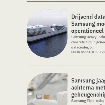
Drijvend dat
Samsung moe
operationeel 
Samsung Heavy Indust
concrete tijdlijn gen
datacenter, o...
COLIN BAAK
10 JULI 2
Samsung jaa
achterna me
geheugenchi
Samsung Electronics 