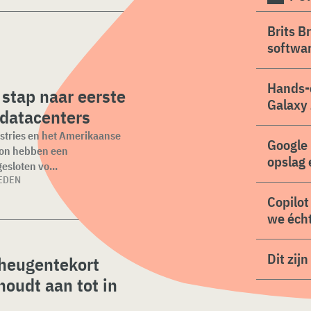
Brits B
softwa
Hands-
stap naar eerste
Galaxy 
-datacenters
tries en het Amerikaanse
Google 
ion hebben een
opslag 
esloten vo...
EDEN
Copilot
we écht
Dit zij
heugentekort
houdt aan tot in