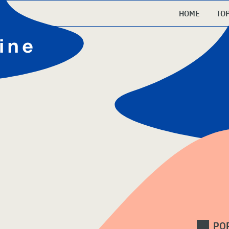
HOME
TO
PO