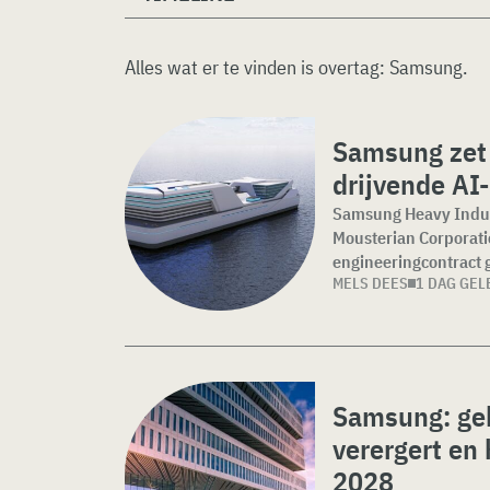
Alles wat er te vinden is overtag:
Samsung
.
Samsung zet 
drijvende AI
Samsung Heavy Indus
Mousterian Corporat
engineeringcontract g
MELS DEES
1 DAG GEL
Samsung: ge
verergert en 
2028