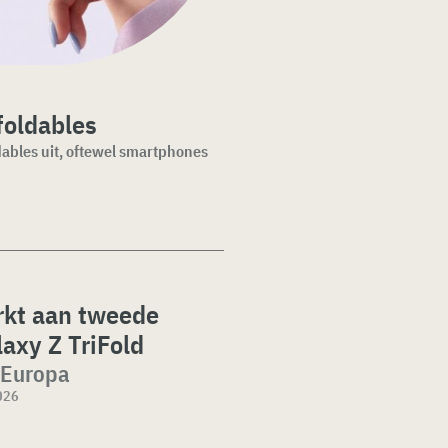
 foldables
dables uit, oftewel smartphones
kt aan tweede
axy Z TriFold
 Europa
026