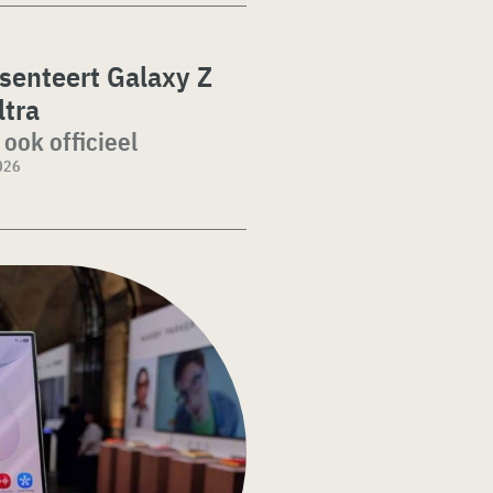
senteert Galaxy Z
ltra
 ook officieel
026