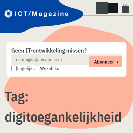
Skip
naar
content
Geen IT-ontwikkeling missen?
Dagelijks
Wekelijks
Tag:
digitoegankelijkheid