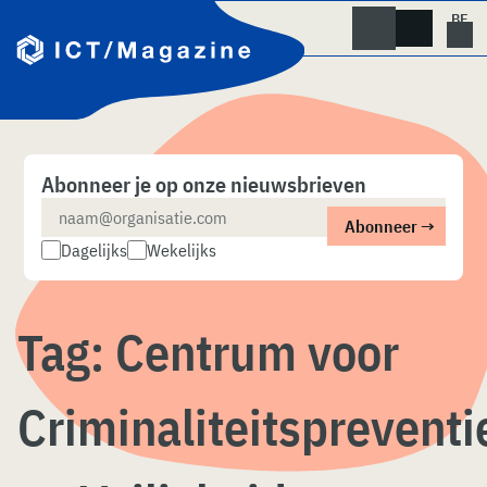
Skip
naar
content
Abonneer je op onze nieuwsbrieven
Dagelijks
Wekelijks
Tag:
Centrum voor
Criminaliteitspreventi