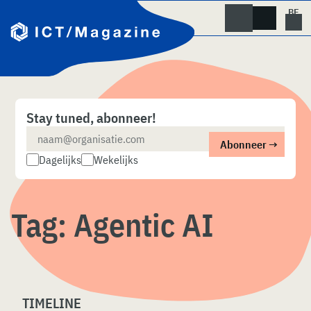
Skip
naar
content
Stay tuned, abonneer!
Dagelijks
Wekelijks
Tag:
Agentic AI
TIMELINE