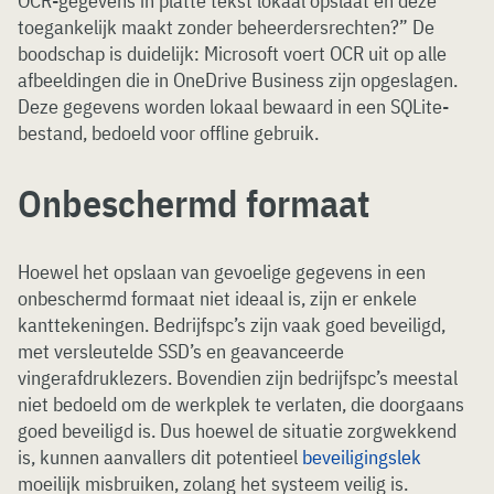
OCR-gegevens in platte tekst lokaal opslaat en deze
toegankelijk maakt zonder beheerdersrechten?” De
boodschap is duidelijk: Microsoft voert OCR uit op alle
afbeeldingen die in OneDrive Business zijn opgeslagen.
Deze gegevens worden lokaal bewaard in een SQLite-
bestand, bedoeld voor offline gebruik.
Onbeschermd formaat
Hoewel het opslaan van gevoelige gegevens in een
onbeschermd formaat niet ideaal is, zijn er enkele
kanttekeningen. Bedrijfspc’s zijn vaak goed beveiligd,
met versleutelde SSD’s en geavanceerde
vingerafdruklezers. Bovendien zijn bedrijfspc’s meestal
niet bedoeld om de werkplek te verlaten, die doorgaans
goed beveiligd is. Dus hoewel de situatie zorgwekkend
is, kunnen aanvallers dit potentieel
beveiligingslek
moeilijk misbruiken, zolang het systeem veilig is.