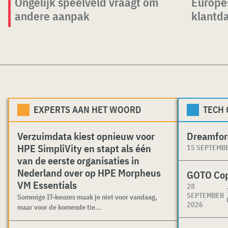
Ongelijk speelveld vraagt om
Europe
andere aanpak
klantd
EXPERTS AAN HET WOORD
TECH
Verzuimdata kiest opnieuw voor
Dreamfor
HPE SimpliVity en stapt als één
15 SEPTEMB
van de eerste organisaties in
Nederland over op HPE Morpheus
GOTO Co
VM Essentials
28
SEPTEMBER
Sommige IT-keuzes maak je niet voor vandaag,
2026
maar voor de komende tie...