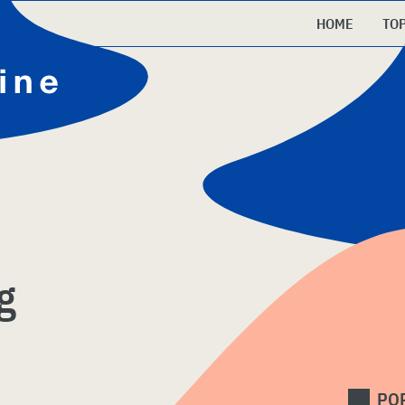
HOME
TO
g
PO