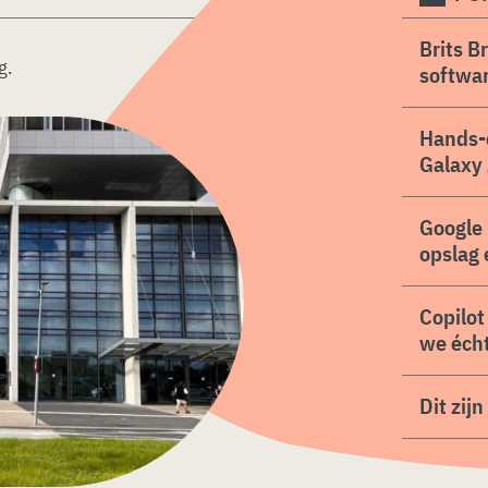
Brits B
g
.
softwa
Hands-
Galaxy 
Google 
opslag 
Copilot
we écht
Dit zij