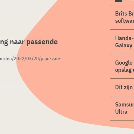
Brits B
softwa
Hands-
ng naar passende
Galaxy 
pporten/2022/03/28/plan-van-
Google 
opslag 
Dit zij
Samsung
Ultra