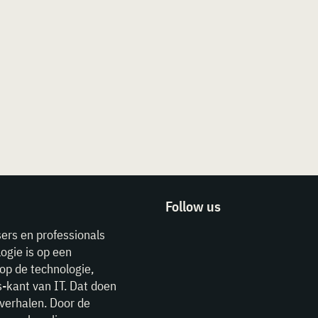
Follow us
sers en professionals
ogie is op een
op de technologie,
-kant van IT. Dat doen
verhalen. Door de