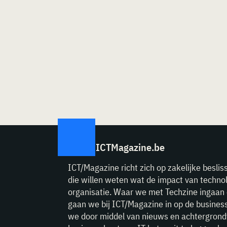
ICTMagazine.be
ICT/Magazine richt zich op zakelijke beslis
die willen weten wat de impact van technol
organisatie. Waar we met Techzine ingaan 
gaan we bij ICT/Magazine in op de business
we door middel van nieuws en achtergrond