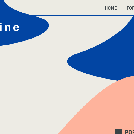
HOME
TO
PO