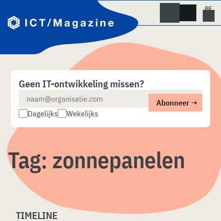
Skip
naar
content
Geen IT-ontwikkeling missen?
Dagelijks
Wekelijks
Tag:
zonnepanelen
TIMELINE