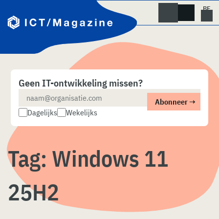
Skip
naar
content
Geen IT-ontwikkeling missen?
Dagelijks
Wekelijks
Tag:
Windows 11
25H2