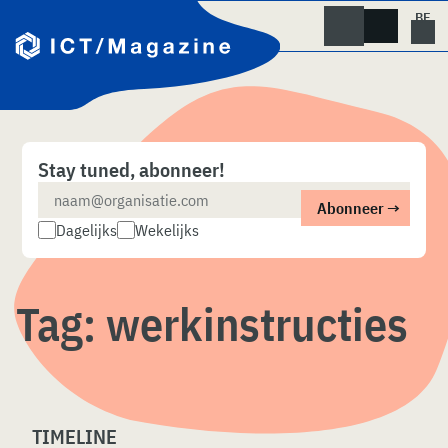
Skip
naar
content
Stay tuned, abonneer!
Dagelijks
Wekelijks
Tag:
werkinstructies
TIMELINE