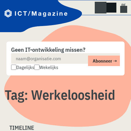
Skip
naar
content
Geen IT-ontwikkeling missen?
Dagelijks
Wekelijks
Tag:
Werkeloosheid
TIMELINE