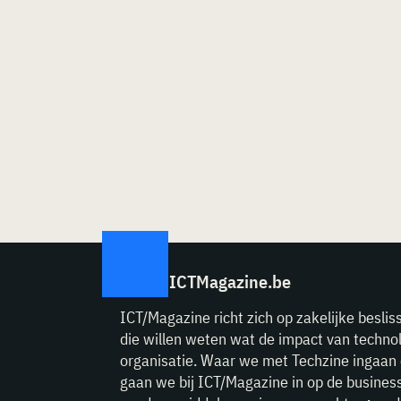
ICTMagazine.be
ICT/Magazine richt zich op zakelijke beslis
die willen weten wat de impact van technol
organisatie. Waar we met Techzine ingaan 
gaan we bij ICT/Magazine in op de business