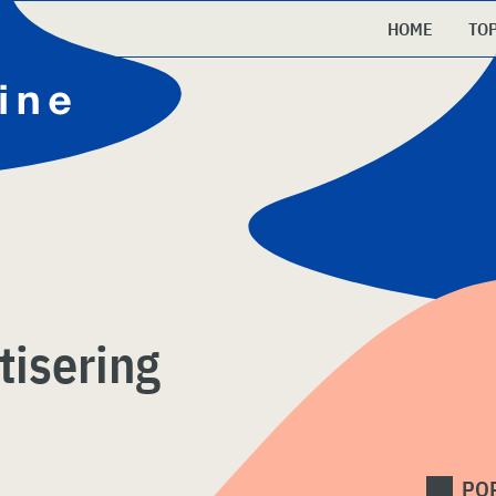
HOME
TO
isering
PO