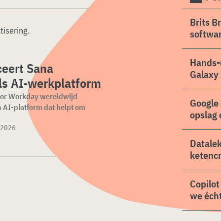
Brits B
isering
.
softwa
Hands-
eert Sana
Galaxy 
ls AI-werkplatform
for Workday wereldwijd
Google 
n AI-platform dat helpt om
opslag 
 2026
Datalek
ketencr
Copilot
we écht