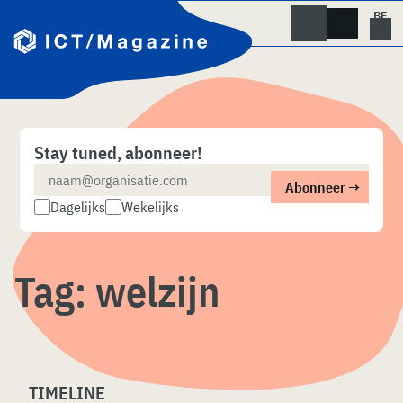
Skip
naar
content
Stay tuned, abonneer!
Dagelijks
Wekelijks
Tag:
welzijn
TIMELINE