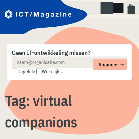
Skip
naar
content
Geen IT-ontwikkeling missen?
Dagelijks
Wekelijks
Tag:
virtual
companions