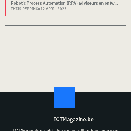
Robotic Process Automation (RPA) adviseurs en ontw...
THIJS PEPPING
12 APRIL 2023
ICTMagazine.be
ICT/Magazine richt zich op zakelijke beslissers en