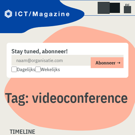
Skip
naar
content
Stay tuned, abonneer!
Dagelijks
Wekelijks
Tag:
videoconference
TIMELINE