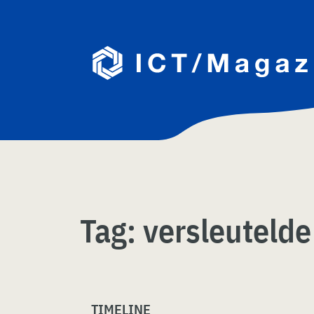
Skip
naar
content
Tag:
versleuteld
TIMELINE