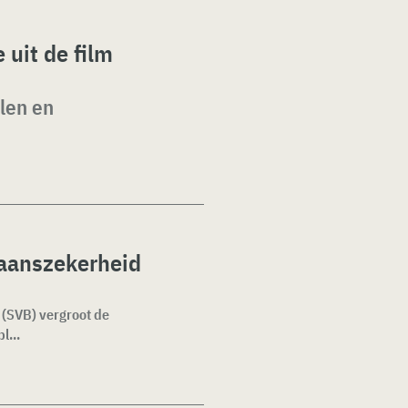
 uit de film
elen en
taanszekerheid
 (SVB) vergroot de
l...