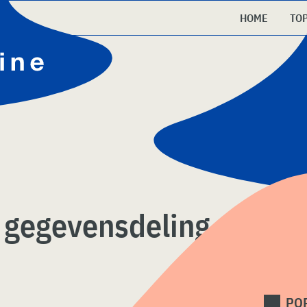
HOME
TO
e gegevensdeling
PO