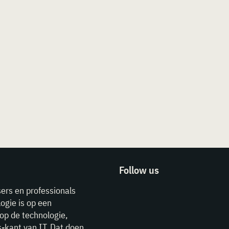
Follow us
sers en professionals
ogie is op een
op de technologie,
-kant van IT. Dat doen