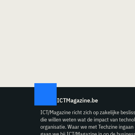
ICTMagazine.be
ICT/Magazine richt zich op zakelijke beslis
die willen weten wat de impact van technol
organisatie. Waar we met Techzine ingaan 
gaan we bij ICT/Magazine in op de business