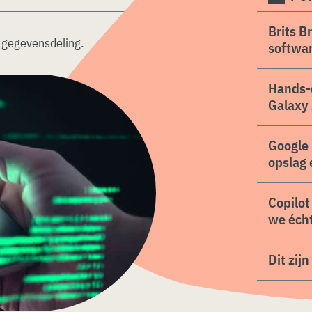
Brits B
e gegevensdeling
.
softwa
Hands-
Galaxy 
Google 
opslag 
Copilot
we écht
Dit zij