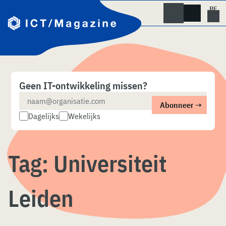
Skip
naar
content
Geen IT-ontwikkeling missen?
Dagelijks
Wekelijks
Tag:
Universiteit
Leiden