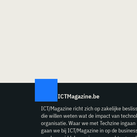
ICTMagazine.be
ICT/Magazine richt zich op zakelijke beslis
die willen weten wat de impact van technol
organisatie. Waar we met Techzine ingaan 
gaan we bij ICT/Magazine in op de business