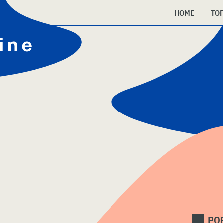
HOME
TO
PO