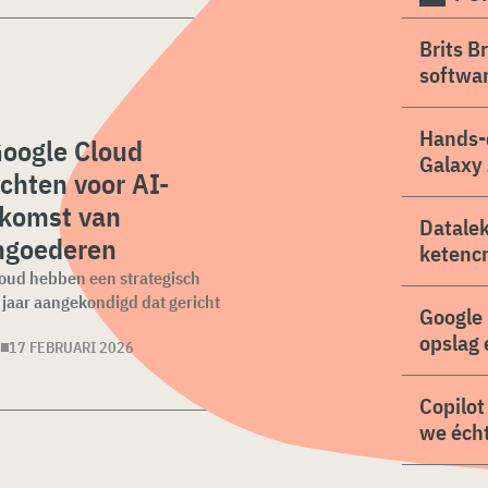
Brits B
softwa
Hands-
Google Cloud
Galaxy 
chten voor AI-
ekomst van
Datalek
ngoederen
ketencr
loud hebben een strategisch
 jaar aangekondigd dat gericht
Google 
opslag 
N
17 FEBRUARI 2026
Copilot
we écht