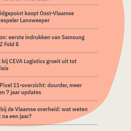
ridgepoint koopt Oost-Vlaamse
respeler Lansweeper
on: eerste indrukken van Samsung
Z Fold 8
 bij CEVA Logistics groeit uit tot
isis
Pixel 11-overzicht: duurder, meer
en 7 jaar updates
 bij de Vlaamse overheid: wat weten
 na een jaar?