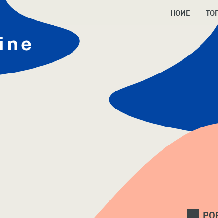
HOME
TO
PO