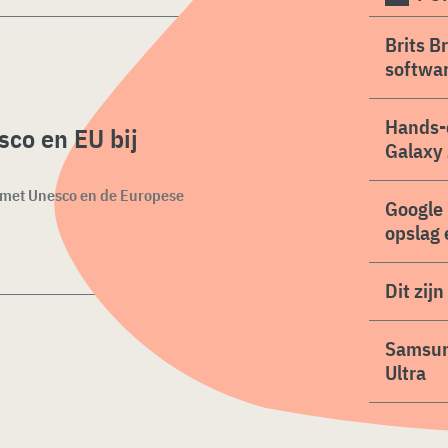
Brits B
softwa
Hands-
co en EU bij
Galaxy 
n met Unesco en de Europese
Google 
opslag 
Dit zij
Samsung
Ultra