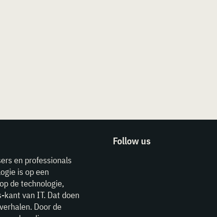
Follow us
sers en professionals
ogie is op een
op de technologie,
-kant van IT. Dat doen
verhalen. Door de