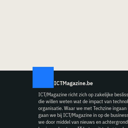
ICTMagazine.be
ICT/Magazine richt zich op zakelijke beslis
die willen weten wat de impact van technol
organisatie. Waar we met Techzine ingaan 
gaan we bij ICT/Magazine in op de business
we door middel van nieuws en achtergrond