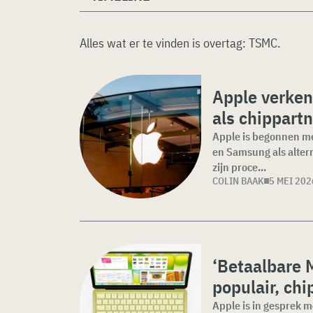
Alles wat er te vinden is overtag:
TSMC
.
Apple verken
als chippart
Apple is begonnen me
en Samsung als alter
zijn proce...
COLIN BAAK
5 MEI 202
‘Betaalbare 
populair, chi
Apple is in gesprek m