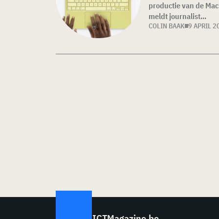
productie van de Mac
meldt journalist...
COLIN BAAK
9 APRIL 2
ICTMagazine.be