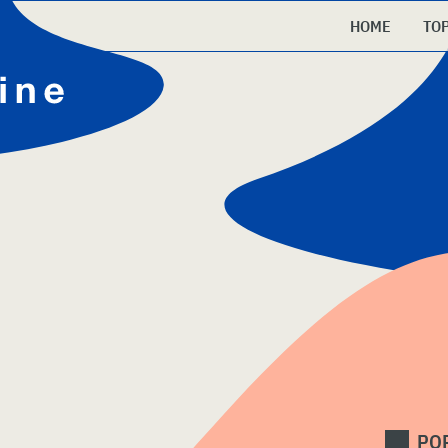
HOME
TO
PO