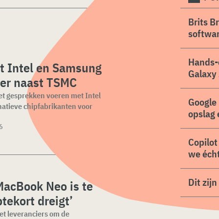
Brits B
softwa
Hands-
t Intel en Samsung
Galaxy 
ner naast TSMC
t gesprekken voeren met Intel
Google 
natieve chipfabrikanten voor
opslag 
6
Copilot
we écht
Dit zij
MacBook Neo is te
ptekort dreigt’
et leveranciers om de