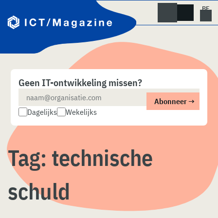
Skip
naar
content
Geen IT-ontwikkeling missen?
Dagelijks
Wekelijks
Tag:
technische
schuld